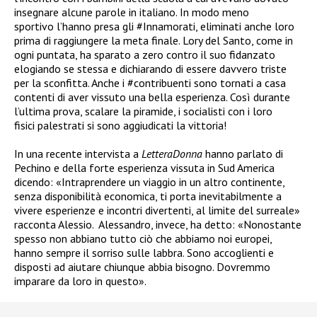
insegnare alcune parole in italiano. In modo meno
sportivo
l’hanno presa gli #Innamorati, eliminati anche loro
prima di raggiungere la meta finale. Lory del Santo, come in
ogni puntata, ha sparato a zero contro il suo fidanzato
elogiando se stessa e dichiarando di essere davvero triste
per la sconfitta. Anche i #contribuenti sono tornati a casa
contenti di aver vissuto una bella esperienza. Così durante
l’ultima prova, scalare la piramide, i socialisti con i loro
fisici
palestrati si sono aggiudicati la vittoria!
In una recente intervista a
LetteraDonna
hanno parlato di
Pechino e della forte esperienza vissuta in Sud America
dicendo: «Intraprendere un viaggio in un altro continente,
senza disponibilità economica, ti porta inevitabilmente a
vivere esperienze e incontri divertenti, al limite del surreale»
racconta Alessio. Alessandro, invece, ha detto: «Nonostante
spesso non abbiano tutto ciò che abbiamo noi europei,
hanno sempre il sorriso sulle labbra. Sono accoglienti e
disposti ad aiutare chiunque abbia bisogno. Dovremmo
imparare da loro in questo».