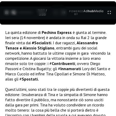
0:27 /
Ad
hub
Media
POWERED
1
/
2
3:35
BY
La quinta edizione di
Pechino Express
è giunta al termine.
Ieri sera (14 novembre) è andata in onda su Rai 2 la grande
finale vinta dai
#Socialisti
. I due ragazzi,
Alessandro
Tenace e Alessio Stigliano
, entrambi guru dei social
network, hanno battuto le ultime coppie in gara vincendo la
competizione. A giocarsi la vittoria insieme a loro erano
rimaste solo tre coppie: i #
Contribuenti
, ovvero Diego
Passoni e Cristina Bugatty; gli #
Innamorati
Lory del Santo e
Marco Cucolo ed infine Tina Cipollari e Simone Di Matteo,
alias gli #
Spostati.
Quest’ultimi, sono stati tra le coppie più divertenti di questa
edizione: l’esuberanza di Tina e la simpatia di Simone hanno
fatto divertire il pubblico, ma nonostante ciò sono usciti
dalla gara per primi. Tina ha voluto condividere un ricordo
molto tenero:
la cosa più bella che si porterà dietro è
l’incontro con i bambini della scuola a cui avevano dovuto