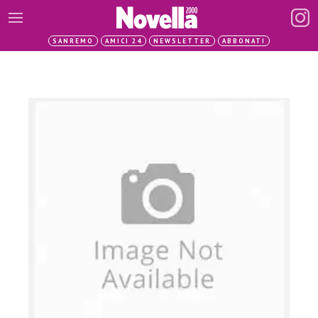
SANREMO
AMICI 24
NEWSLETTER
ABBONATI