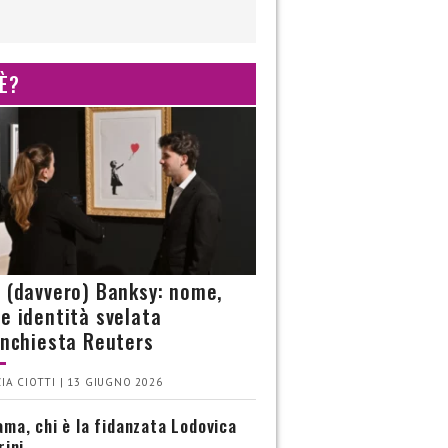
 È?
è (davvero) Banksy: nome,
 e identità svelata
’inchiesta Reuters
IA CIOTTI | 13 GIUGNO 2026
ma, chi è la fidanzata Lodovica
rini