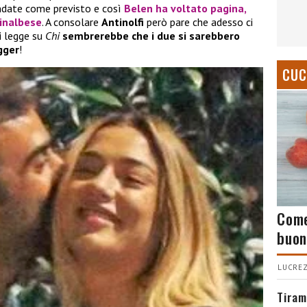
andate come previsto e così
Belen
ha voltato pagina,
inalbese
. A consolare
Antinolfi
però pare che adesso ci
i legge su
Chi
sembrerebbe che i due si sarebbero
gger
!
CUC
Come
buon
LUCREZ
Tiram