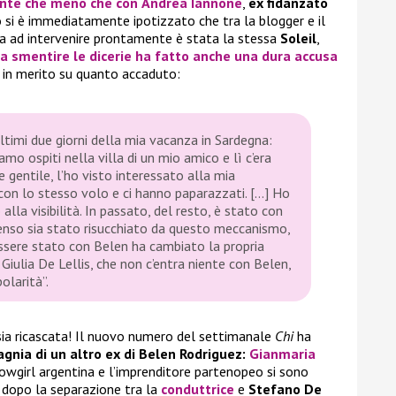
ente che meno che con
Andrea Iannone
,
ex fidanzato
o si è immediatamente ipotizzato che tra la blogger e il
avia ad intervenire prontamente è stata la stessa
Soleil
,
 a smentire le dicerie ha fatto anche una dura accusa
i in merito su quanto accaduto:
ultimi due giorni della mia vacanza in Sardegna:
o ospiti nella villa di un mio amico e lì c’era
 gentile, l’ho visto interessato alla mia
con lo stesso volo e ci hanno paparazzati. […] Ho
lla visibilità. In passato, del resto, è stato con
Penso sia stato risucchiato da questo meccanismo,
sere stato con Belen ha cambiato la propria
iulia De Lellis, che non c’entra niente con Belen,
olarità”.
sia ricascata! Il nuovo numero del settimanale
Chi
ha
agnia di un altro ex di Belen Rodriguez:
Gianmaria
owgirl argentina e l’imprenditore partenopeo si sono
, dopo la separazione tra la
conduttrice
e
Stefano De