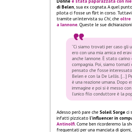
Donne
è stata paparazzata con ni
di Belen
, sua ex cognata. A quel punt
pilota ci fosse un flirt in corso. Tutt
tramite un’intervista su
Chi
, che
oltre
a
Iannone
. Queste le sue dichiarazion
“Ci siamo trovati per caso gli 
ero con una mia amica ed eravam
anche Iannone. È stato carino e
compagnia. Poi, siamo tornati 
pensato che fosse interessato a
Belen e con la De Lellis. […] 
è una reazione umana. Dopo es
immagine e poi si è messo con G
l’unico filo conduttore è la pop
Adesso però pare che
Soleil Sorge
ci 
infatti pizzicato
l’influencer in comp
Antinolfi
. Come ben ricorderemo la sh
frequentati per una manciata di giorni