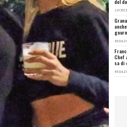
del d
LUCREZ
Grana
anche
gour
REDAZI
Franc
Chef 
sa di
REDAZI