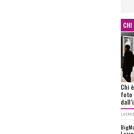
CHI
Chi 
foto
dall
LUCREZ
BigMa
Lazze