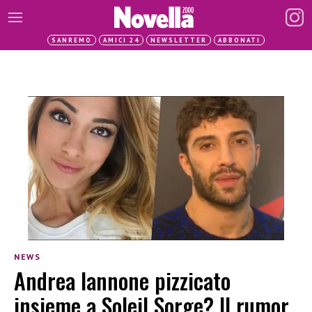
SANREMO
AMICI 24
NEWSLETTER
ABBONATI
NEWS
Andrea Iannone pizzicato
insieme a Soleil Sorge? Il rumor