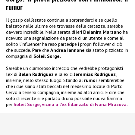
rumor
Il gossip dell’estate continua a sorprenderci e se quello
balzato nelle ultime ore trovasse delle certezze, sarebbe
davvero incredibile. Nella serata di ieri
Deianira Marzano
ha
ricevuto una segnalazione da parte di un utente e come al
solito l’influencer ha reso partecipe i propri follower di ciò
che succede. Pare che
Andrea Iannone
sia stato pizzicato in
compagnia di
Soleil Sorge.
Sarebbe un clamoroso intreccio che vedrebbe protagonisti
l’ex di
Belen Rodriguez
e la ex ci
Jeremias Rodriguez
,
insieme, nello stesso luogo. Stando al
rumor
sembrerebbe
che i due siano stati beccati nel medesimo locale di Porto
Cervo a tenersi compagnia, insieme ad altri amici. E dire che
solo di recente si è parlato di una possibile nuova fiamma
per
Soleil Sorge
, vicina a l’ex fidanzato di Ivana Mrazova.