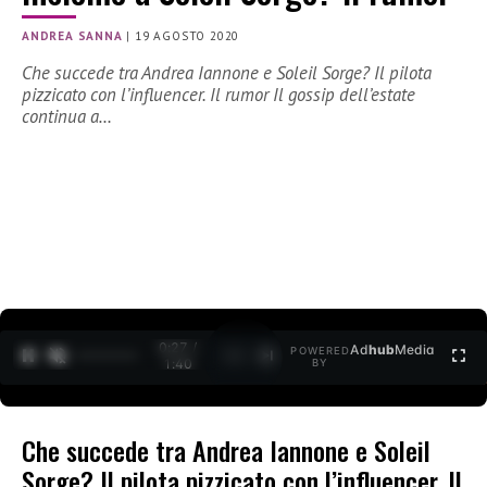
ANDREA SANNA
|
19 AGOSTO 2020
Che succede tra Andrea Iannone e Soleil Sorge? Il pilota
pizzicato con l’influencer. Il rumor Il gossip dell’estate
continua a…
0:28 /
Ad
hub
Media
POWERED
1
/
2
1:40
BY
Che succede tra Andrea Iannone e Soleil
Sorge? Il pilota pizzicato con l’influencer. Il