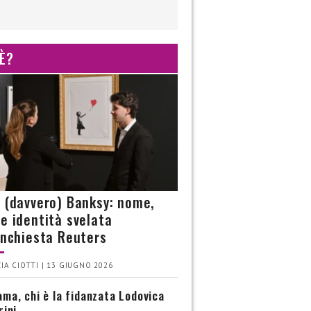
 È?
è (davvero) Banksy: nome,
 e identità svelata
’inchiesta Reuters
IA CIOTTI | 13 GIUGNO 2026
ma, chi è la fidanzata Lodovica
rini