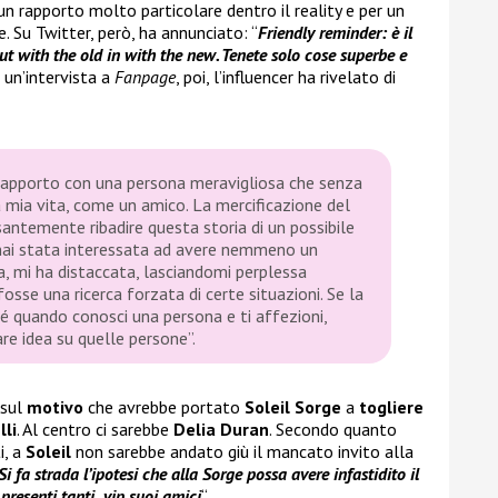
 un rapporto molto particolare dentro il reality e per un
e. Su Twitter, però, ha annunciato: “
Friendly reminder: è il
ut with the old in with the new. Tenete solo cose superbe e
i un’intervista a
Fanpage
, poi, l’influencer ha rivelato di
 rapporto con una persona meravigliosa che senza
a mia vita, come un amico. La mercificazione del
santemente ribadire questa storia di un possibile
mai stata interessata ad avere nemmeno un
ia, mi ha distaccata, lasciandomi perplessa
 fosse una ricerca forzata di certe situazioni. Se la
hé quando conosci una persona e ti affezioni,
re idea su quelle persone”.
sul
motivo
che avrebbe portato
Soleil Sorge
a
togliere
lli
. Al centro ci sarebbe
Delia Duran
. Secondo quanto
i, a
Soleil
non sarebbe andato giù il mancato invito alla
Si fa strada l’ipotesi che alla Sorge possa avere infastidito il
presenti tanti vip suoi amici
“.