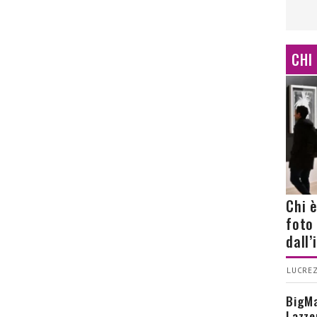
CHI
Chi 
foto
dall
LUCREZ
BigMa
Lazze