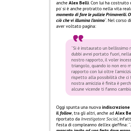
anche
Alex Belli
. Con lui ha costruito
po’ si è anche protratto nella vita real
momento di fare le pulizie Primaverili. O
ciò che vi illumina l’animo
“. Nel corso d
aver voltato pagina:
“Si è instaurato un bellissimo
dubbi avrei portato fuori, nell
nostro rapporto, il voler inces
triangolo, quando io non ero 
rapporto con lui oltre l’amiciz
rispetto alla possibilità che ci
nostra amicizia è finita è perc
alcune vicende ti fanno cambia
Oggi spunta una nuova
indiscrezione
il
follow
, tra gli altri, anche ad
Alex Be
riportato da
Investigatore Social
, infatt
festa di compleanno dell’ex gieffina: “
mancato invito ad una festa dove erano 