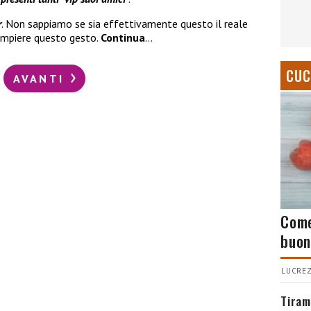
r
. Non sappiamo se sia effettivamente questo il reale
mpiere questo gesto.
Continua
…
CUC
AVANTI
Come
buon
LUCREZ
Tiram