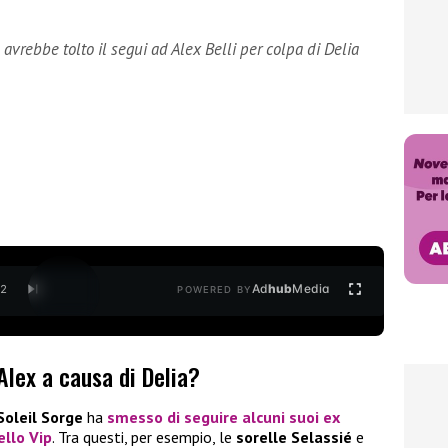
avrebbe tolto il segui ad Alex Belli per colpa di Delia
Ad
hub
Media
/
2
POWERED BY
Alex a causa di Delia?
Soleil
Sorge
ha
smesso di seguire alcuni suoi ex
ello Vip
. Tra questi, per esempio, le
sorelle Selassié
e