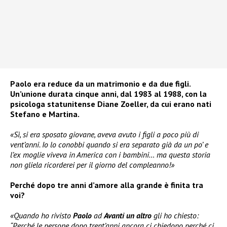
Paolo era reduce da un matrimonio e da due figli.
Un’unione durata cinque anni, dal 1983 al 1988, con la
psicologa statunitense Diane Zoeller, da cui erano nati
Stefano e Martina.
«Sì, si era sposato giovane, aveva avuto i figli a poco più di
vent’anni. Io lo conobbi quando si era separato già da un po’ e
l’ex moglie viveva in America con i bambini… ma questa storia
non gliela ricorderei per il giorno del compleanno!»
Perché dopo tre anni d’amore alla grande è finita tra
voi?
«Quando ho rivisto
Paolo
ad
Avanti un altro
gli ho chiesto:
“Perché le persone dopo trent’anni ancora ci chiedono perché ci