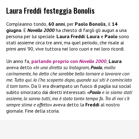
Laura Freddi festeggia Bonolis
Compleanno tondo,
60 anni
, per
Paolo Bonolis
, il
14
giugno
. E
Novella 2000
ha chiesto di fargli gli auguri a una
persona per lui speciale.
Laura Freddi
.
Laura
e
Paolo
sono
stati assieme circa tre anni, ma quel periodo, che risale ai
primi anni ’90, vive tuttora nei loro cuori e nei loro ricordi.
Un anno fa,
parlando proprio con
Novella 2000
,
Laura
aveva detto
«In una diretta su Instagram,
Paolo
, molto
carinamente, ha detto che sarebbe bello tornare a lavorare con
me. Tutto qui. Io l’ho scoperto dopo, quando sui siti è cominciato
il tam tam».
Da lì era divampato un fuoco di paglia sui social
subito smorzato dai diretti interessati.
«
Paolo
e io siamo stati
assieme, lo sanno tutti, ma è stato tanto tempo fa. Tra di noi c’è
sempre stima e affetto»
aveva detto la
Freddi
al nostro
giornale. Fine della storia.