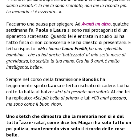
siamo lasciati?”. Io me lo sono scordato, non me lo ricordo più.
La memoria si è azzerata…».
Facciamo una pausa per spiegare. Ad
Avanti un altro
, qualche
settimana fa,
Paolo
e
Laura
si sono resi protagonisti di un
siparietto scatenato. Quando lei è entrata in studio lui ha
fatto finta di non conoscerla e le ha chiesto di presentarsi. E
lei ha risposto:
«Mi chiamo
Laura Freddi
, ho una splendida
bambina… che tu hai anche “battezzato” al mio sesto mese di
gravidanza, ha sentito la tua mano. Ora ha 3 anni, è molto
intelligente, bella».
Sempre nel corso della trasmissione
Bonolis
ha
leggermente spinto
Laura
e lei ha rischiato di cadere. Lui ha
colto la balla al balzo:
«Eri più pesante una volta!»
. Al che lei
ha replicato:
«Sei più bello di prima»
e lui:
«Gli anni passano,
ma sono come il buon vino».
Uno sketch che dimostra che la memoria non si è del
tutto “azze- rata”, come dice lei. Magari ha solo fatto un
po’ pulizia, mantenendo vivo solo il ricordo delle cose
belle.