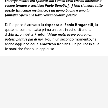
chirurgo mentre era sposata, ma l’unica cosa che mi interessa è
vedere tornare a sorridere Paolo Bonolis. […] Non si merita tutto
questo tritacarne mediatico, è un uomo buono e ama la
famiglia. Spero che tutto venga chiarito presto”.
Di lì a poco è arrivata la
risposta di Sonia Bruganelli
, la
quale ha commentato prima un post in cui si citano le
dichiarazioni della
Freddi
: “
Meno male, avevo paura non
potessi parlare più di noi
“. Poi, in un secondo momento, ha
anche aggiunto delle
emoticon ironiche
: un pollice in su e
le mani che fanno un applauso.