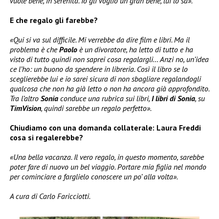
vuole bene, in serenità. Io gli voglio un gran bene, lui lo sa».
E che regalo gli farebbe?
«Qui si va sul difficile. Mi verrebbe da dire film e libri. Ma il
problema è che
Paolo
è un divoratore, ha letto di tutto e ha
visto di tutto quindi non saprei cosa regalargli… Anzi no, un’idea
ce l’ho: un buono da spendere in libreria. Così il libro se lo
sceglierebbe lui e io sarei sicura di non sbagliare regalandogli
qualcosa che non ha già letto o non ha ancora già approfondito.
Tra l’altro
Sonia
conduce una rubrica sui libri,
I libri di Sonia
, su
TimVision
, quindi sarebbe un regalo perfetto».
Chiudiamo con una domanda collaterale: Laura Freddi
cosa si regalerebbe?
«Una bella vacanza. Il vero regalo, in questo momento, sarebbe
poter fare di nuovo un bel viaggio. Portare mia figlia nel mondo
per cominciare a farglielo conoscere un po’ alla volta».
A cura di Carlo Faricciotti.