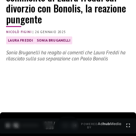
divorzio con Bonolis, la reazione
pungente
NICOLÒ FIGINI
|
26 GENNAIO 2025
LAURA FREDDI
SONIA BRUGANELLI
Sonia Bruganelli ha reagito ai comenti che Laura Freddi ha
rilasciato sulla sua separazione con Paolo Bonolis
0:30 /
Ad
hub
Media
POWERED
1
/
2
3:35
BY