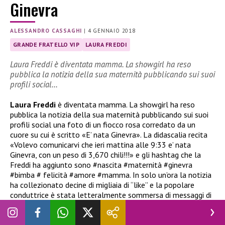
Ginevra
ALESSANDRO CASSAGHI
|
4 GENNAIO 2018
GRANDE FRATELLO VIP
LAURA FREDDI
Laura Freddi è diventata mamma. La showgirl ha reso
pubblica la notizia della sua maternità pubblicando sui suoi
profili social…
Laura Freddi
è diventata mamma. La showgirl ha reso
pubblica la notizia della sua maternità pubblicando sui suoi
profili social una foto di un fiocco rosa corredato da un
cuore su cui è scritto «E’ nata Ginevra». La didascalia recita
«
Volevo comunicarvi che ieri mattina alle 9:33 e’ nata
Ginevra, con un peso di 3,670 chili!!!» e gli hashtag che la
Freddi ha aggiunto sono #nascita #maternità #ginevra
#bimba # felicità #amore #mamma. In solo un’ora la notizia
ha collezionato decine di migliaia di “like” e la popolare
conduttrice è stata letteralmente sommersa di messaggi di
auguri.