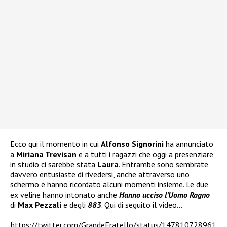
Ecco qui il momento in cui
Alfonso Signorini
ha annunciato
a
Miriana Trevisan
e a tutti i ragazzi che oggi a presenziare
in studio ci sarebbe stata
Laura
. Entrambe sono sembrate
davvero entusiaste di rivedersi, anche attraverso uno
schermo e hanno ricordato alcuni momenti insieme. Le due
ex veline hanno intonato anche
Hanno ucciso l’Uomo Ragno
di
Max Pezzali
e degli
883
. Qui di seguito il video…
https://twitter.com/GrandeFratello/status/147810728961