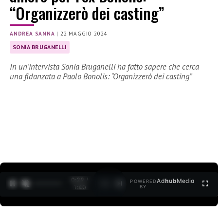
“Organizzerò dei casting”
ANDREA SANNA
|
22 MAGGIO 2024
SONIA BRUGANELLI
In un’intervista Sonia Bruganelli ha fatto sapere che cerca
una fidanzata a Paolo Bonolis: “Organizzerò dei casting”
0:30 /
Ad
hub
Media
POWERED
1
/
2
1:40
BY