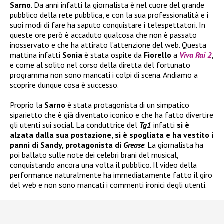
Sarno
. Da anni infatti la giornalista è nel cuore del grande
pubblico della rete pubblica, e con la sua professionalità e i
suoi modi di fare ha saputo conquistare i telespettatori. In
queste ore però è accaduto qualcosa che non è passato
inosservato e che ha attirato l’attenzione del web. Questa
mattina infatti
Sonia
è stata ospite da
Fiorello
a
Viva Rai 2
,
e come al solito nel corso della diretta del fortunato
programma non sono mancati i colpi di scena. Andiamo a
scoprire dunque cosa è successo.
Proprio la
Sarno
è stata protagonista di un simpatico
siparietto che è già diventato iconico e che ha fatto divertire
gli utenti sui social. La conduttrice del
Tg1
infatti
si è
alzata dalla sua postazione, si è spogliata e ha vestito i
panni di Sandy, protagonista di
Grease
. La giornalista ha
poi ballato sulle note dei celebri brani del musical,
conquistando ancora una volta il pubblico. Il video della
performance naturalmente ha immediatamente fatto il giro
del web e non sono mancati i commenti ironici degli utenti.