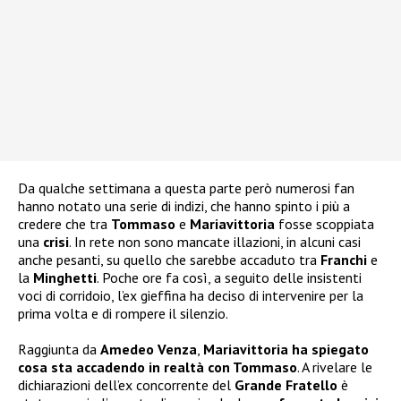
Da qualche settimana a questa parte però numerosi fan
hanno notato una serie di indizi, che hanno spinto i più a
credere che tra
Tommaso
e
Mariavittoria
fosse scoppiata
una
crisi
. In rete non sono mancate illazioni, in alcuni casi
anche pesanti, su quello che sarebbe accaduto tra
Franchi
e
la
Minghetti
. Poche ore fa così, a seguito delle insistenti
voci di corridoio, l’ex gieffina ha deciso di intervenire per la
prima volta e di rompere il silenzio.
Raggiunta da
Amedeo Venza
,
Mariavittoria ha spiegato
cosa sta accadendo in realtà con Tommaso
. A rivelare le
dichiarazioni dell’ex concorrente del
Grande Fratello
è