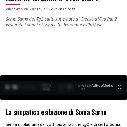
VINCENZO CHIANESE
|
24 NOVEMBRE 2023
Sonia Sarno del Tg1 balla sulle note di Grease a Viva Rai 2
vestendo i panni di Sandy: la divertente esibizione
0:28 /
Ad
hub
Media
POWERED
1
/
2
3:35
BY
La simpatica esibizione di Sonia Sarno
Senza dubbio uno dei volti più amati del
Tg1
è di certo
Sonia