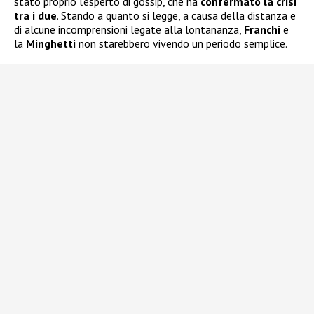
stato proprio l’esperto di gossip, che ha
confermato la crisi
tra i due
. Stando a quanto si legge, a causa della distanza e
di alcune incomprensioni legate alla lontananza,
Franchi
e
la
Minghetti
non starebbero vivendo un periodo semplice.