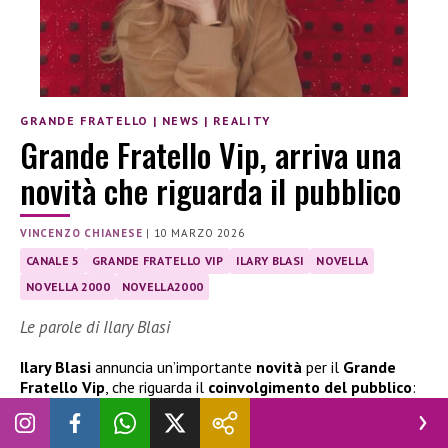
GRANDE FRATELLO
|
NEWS
|
REALITY
Grande Fratello Vip, arriva una
novità che riguarda il pubblico
VINCENZO CHIANESE
|
10 MARZO 2026
CANALE 5
GRANDE FRATELLO VIP
ILARY BLASI
NOVELLA
NOVELLA 2000
NOVELLA2000
Le parole di Ilary Blasi
Ilary Blasi
annuncia un’importante
novità
per il
Grande
Fratello Vip
, che riguarda il
coinvolgimento del pubblico
:
ecco di cosa si tratta e le parole della conduttrice.