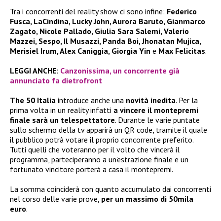
Tra i concorrenti del reality show ci sono infine:
Federico
Fusca, LaCindina, Lucky John, Aurora Baruto, Gianmarco
Zagato, Nicole Pallado, Giulia Sara Salemi, Valerio
Mazzei, Sespo, Il Musazzi, Panda Boi, Jhonatan Mujica,
Merisiel Irum, Alex Caniggia, Giorgia Yin
e
Max Felicitas
.
LEGGI ANCHE
:
Canzonissima, un concorrente già
annunciato fa dietrofront
The 50 Italia
introduce anche una
novità inedita
. Per la
prima volta in un reality infatti
a vincere il montepremi
finale sarà un telespettatore
. Durante le varie puntate
sullo schermo della tv apparirà un QR code, tramite il quale
il pubblico potrà votare il proprio concorrente preferito.
Tutti quelli che voteranno per il volto che vincerà il
programma, parteciperanno a un’estrazione finale e un
fortunato vincitore porterà a casa il montepremi.
La somma coinciderà con quanto accumulato dai concorrenti
nel corso delle varie prove,
per un massimo di 50mila
euro
.