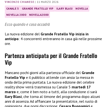
VINCENZO CHIANESE
|
11 MARZO 2026
CANALE 5
GRANDE FRATELLO VIP
ILARY BLASI
NOVELLA
NOVELLA 2000
NOVELLA2000
Ecco quando e cosa accadrà
La nuova edizione del
Grande Fratello Vip inizia in
anticipo
: 4 concorrenti entreranno in casa già nelle prossime
ore.
Partenza anticipata per il Grande Fratello
Vip
Mancano pochi giorni alla partenza ufficiale del
Grande
Fratello Vip
e il pubblico attende con ansia la messa in
onda della prima puntata. La nuova edizione del celebre
reality show verrà trasmessa su Canale 5
martedì 17
marzo
e, come è ben noto a tutti, alla conduzione ci sarà
Ilary Blasi
, che torna al timone del programma dopo alcuni
anni di assenza. Ad affiancare la presentatrice, nel ruolo di
opinioniste, due nomi d’eccezione:
Cesara Buonamici
e