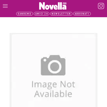
SANREMO
AMICI 24
NEWSLETTER
ABBONATI