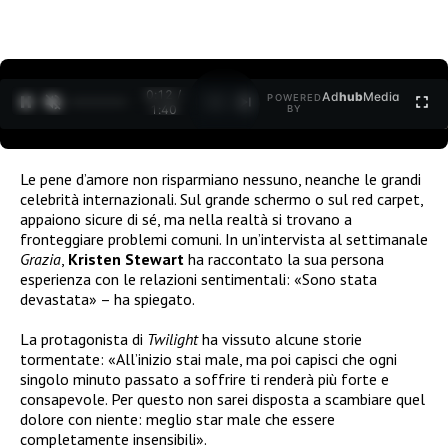
0:12 /
Ad
hub
Media
POWERED
1
/
2
1:40
BY
Le pene d’amore non risparmiano nessuno, neanche le grandi
celebrità internazionali. Sul grande schermo o sul red carpet,
appaiono sicure di sé, ma nella realtà si trovano a
fronteggiare problemi comuni. In un’intervista al settimanale
Grazia
,
Kristen Stewart
ha raccontato la sua persona
esperienza con le relazioni sentimentali: «Sono stata
devastata» – ha spiegato.
La protagonista di
Twilight
ha vissuto alcune storie
tormentate: «All’inizio stai male, ma poi capisci che ogni
singolo minuto passato a soffrire ti renderà più forte e
consapevole. Per questo non sarei disposta a scambiare quel
dolore con niente: meglio star male che essere
completamente insensibili».