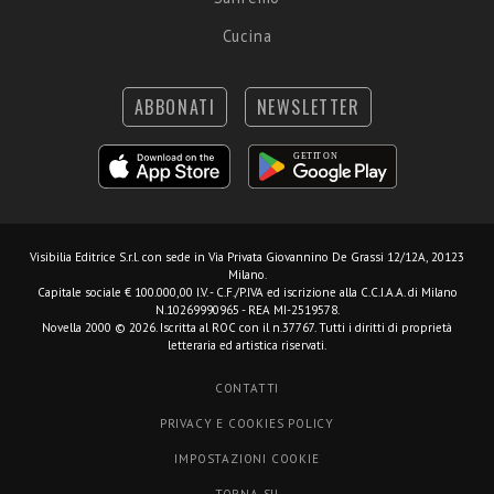
Cucina
ABBONATI
NEWSLETTER
Visibilia Editrice S.r.l.
con sede in Via Privata Giovannino De Grassi 12/12A, 20123
Milano.
Capitale sociale € 100.000,00 I.V. - C.F./P.IVA ed iscrizione alla C.C.I.A.A. di Milano
N.10269990965 - REA MI-2519578.
Novella 2000 © 2026. Iscritta al ROC con il n.37767. Tutti i diritti di proprietà
letteraria ed artistica riservati.
CONTATTI
PRIVACY E COOKIES POLICY
IMPOSTAZIONI COOKIE