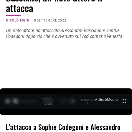
attacca
NICOLÒ FIGINI
|
9 SETTEMBRE 2022
Un noto attore ha attaccato Alessandro Basciano e Sophie
Codegoni dopo ciò che è avvenuto sul red carpet a Venezia
0:27 /
Ad
hub
Media
POWERED
1
/
2
3:35
BY
L’attacco a Sophie Codegoni e Alessandro