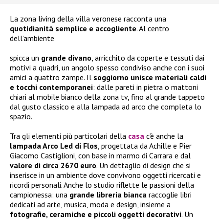
La zona living della villa veronese racconta una
quotidianità semplice e accogliente
. Al centro
dell’ambiente
spicca un
grande divano
, arricchito da coperte e tessuti dai
motivi a quadri, un angolo spesso condiviso anche con i suoi
amici a quattro zampe. Il
soggiorno unisce materiali caldi
e tocchi contemporanei
: dalle pareti in pietra o mattoni
chiari al mobile bianco della zona tv, fino al grande tappeto
dal gusto classico e alla lampada ad arco che completa lo
spazio.
Tra gli elementi più particolari della
casa
c’è anche la
lampada Arco Led di Flos
, progettata da Achille e Pier
Giacomo Castiglioni, con base in marmo di Carrara e dal
valore di circa 2670 euro
. Un dettaglio di design che si
inserisce in un ambiente dove convivono oggetti ricercati e
ricordi personali. Anche lo studio riflette le passioni della
campionessa: una
grande libreria bianca
raccoglie libri
dedicati ad arte, musica, moda e design, insieme a
fotografie, ceramiche e piccoli oggetti decorativi
. Un