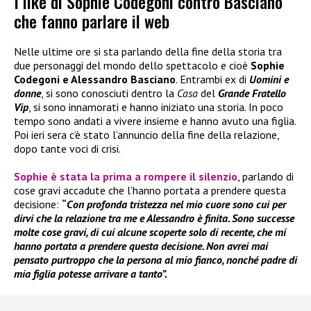
I like di Sophie Codegoni contro Basciano
che fanno parlare il web
Nelle ultime ore si sta parlando della fine della storia tra
due personaggi del mondo dello spettacolo e cioè
Sophie
Codegoni e Alessandro Basciano
. Entrambi ex di
Uomini e
donne
, si sono conosciuti dentro la
Casa
del
Grande Fratello
Vip
, si sono innamorati e hanno iniziato una storia. In poco
tempo sono andati a vivere insieme e hanno avuto una figlia.
Poi ieri sera c’è stato l’annuncio della fine della relazione,
dopo tante voci di crisi.
Sophie
è stata la prima a rompere il silenzio
, parlando di
cose gravi accadute che l’hanno portata a prendere questa
decisione:
“
Con profonda tristezza nel mio cuore sono cui per
dirvi che la relazione tra me e Alessandro è finita. Sono successe
molte cose gravi, di cui alcune scoperte solo di recente, che mi
hanno portata a prendere questa decisione. Non avrei mai
pensato purtroppo che la persona al mio fianco, nonché padre di
mia figlia potesse arrivare a tanto”.