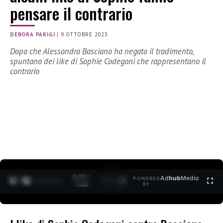
pensare il contrario
DEBORA PARIGI
|
9 OTTOBRE 2023
Dopo che Alessandro Basciano ha negato il tradimento,
spuntano dei like di Sophie Codegoni che rappresentano il
contrario
0:30 /
Ad
hub
Media
POWERED
1
/
2
1:40
BY