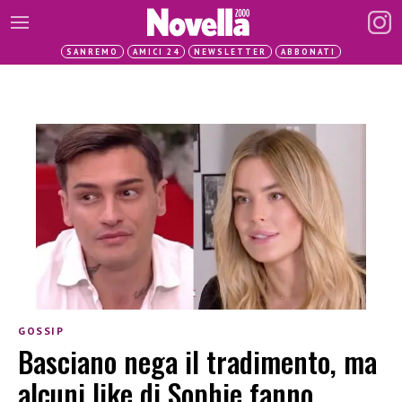
SANREMO
AMICI 24
NEWSLETTER
ABBONATI
GOSSIP
Basciano nega il tradimento, ma
alcuni like di Sophie fanno