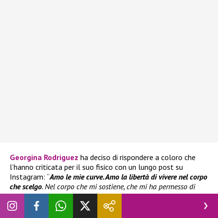
Georgina Rodriguez
ha deciso di rispondere a coloro che
l’hanno criticata per il suo fisico con un lungo post su
Instagram: “
Amo le mie curve. Amo la libertà di vivere nel corpo
che scelgo
. Nel corpo che mi sostiene, che mi ha permesso di
abbracciare, di dare la vita, di cadere e di rialzarmi. Un corpo
che merita rispetto, amore e gratitudine in ogni sua versione. In
questi giorni ho visto ogni tipo di commento su alcune mie foto