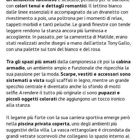
con
colori tenui e dettagli romantici
. Il lettino bianco
dalle linee essenziali è accompagnato da un divanetto con
rivestimento a pois, una poltrona per i momenti di relax,
tappeti morbidi e tanti peluche. Le grandi finestre con tende
leggere rendono la stanza ancora più luminosa e
accogliente. In passato, per la cameretta di Matilde, erano
stati realizzati anche disegni a mano dall’artista Tony Gallo,
con una palette sui toni del bianco e del rosa.
Tra gli spazi più amati
dalla campionessa c’è poi la
cabina
armadio
, un ambiente ampio e funzionale che rispecchia la
sua passione per la moda.
Scarpe, vestiti e accessori sono
sistemati a vista
sugli scaffali in legno, mentre un grande
specchio centrale è diventato anche lo sfondo di molti
selfie. A rendere il tutto più originale ci sono
pupazzi e
piccoli oggetti colorati
che aggiungono un tocco ironico
alla stanza.
Il legame più forte con la sua carriera sportiva emerge però
nella
piscina privata coperta
, uno degli ambienti più
suggestivi della villa. La vasca rettangolare è circondata da
grandi vetrate scorrevoli che collegano lo spazio interno al