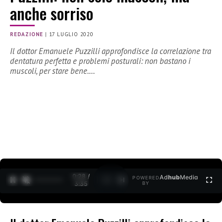
anche sorriso
REDAZIONE
|
17 LUGLIO 2020
Il dottor Emanuele Puzzilli approfondisce la correlazione tra
dentatura perfetta e problemi posturali: non bastano i
muscoli, per stare bene.…
0:29 /
Ad
hub
Media
POWERED
1
/
2
3:35
BY