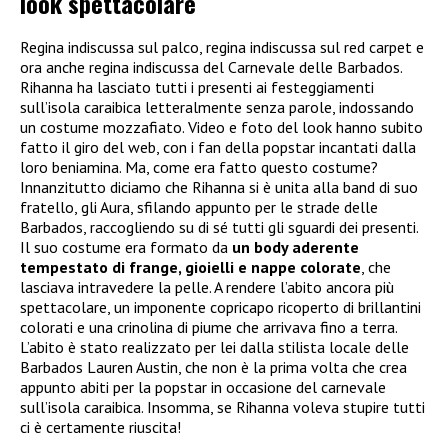
look spettacolare
Regina indiscussa sul palco, regina indiscussa sul red carpet e
ora anche regina indiscussa del Carnevale delle Barbados.
Rihanna ha lasciato tutti i presenti ai festeggiamenti
sull’isola caraibica letteralmente senza parole, indossando
un costume mozzafiato. Video e foto del look hanno subito
fatto il giro del web, con i fan della popstar incantati dalla
loro beniamina. Ma, come era fatto questo costume?
Innanzitutto diciamo che Rihanna si è unita alla band di suo
fratello, gli Aura, sfilando appunto per le strade delle
Barbados, raccogliendo su di sé tutti gli sguardi dei presenti.
Il suo costume era formato da
un body aderente
tempestato di frange, gioielli e nappe colorate
, che
lasciava intravedere la pelle. A rendere l’abito ancora più
spettacolare, un imponente copricapo ricoperto di brillantini
colorati e una crinolina di piume che arrivava fino a terra.
L’abito è stato realizzato per lei dalla stilista locale delle
Barbados Lauren Austin, che non è la prima volta che crea
appunto abiti per la popstar in occasione del carnevale
sull’isola caraibica. Insomma, se Rihanna voleva stupire tutti
ci è certamente riuscita!