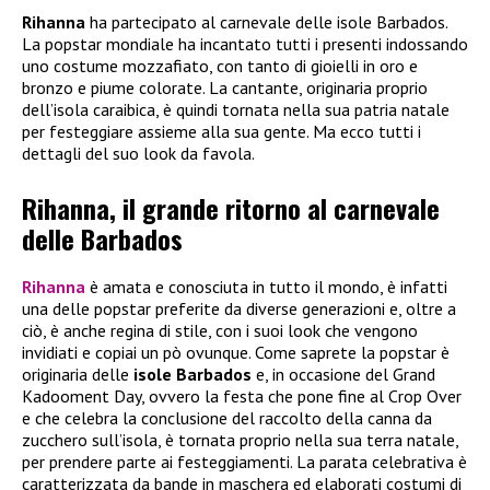
Rihanna
ha partecipato al carnevale delle isole Barbados.
La popstar mondiale ha incantato tutti i presenti indossando
uno costume mozzafiato, con tanto di gioielli in oro e
bronzo e piume colorate. La cantante, originaria proprio
dell’isola caraibica, è quindi tornata nella sua patria natale
per festeggiare assieme alla sua gente. Ma ecco tutti i
dettagli del suo look da favola.
Rihanna, il grande ritorno al carnevale
delle Barbados
Rihanna
è amata e conosciuta in tutto il mondo, è infatti
una delle popstar preferite da diverse generazioni e, oltre a
ciò, è anche regina di stile, con i suoi look che vengono
invidiati e copiai un pò ovunque. Come saprete la popstar è
originaria delle
isole Barbados
e, in occasione del Grand
Kadooment Day, ovvero la festa che pone fine al Crop Over
e che celebra la conclusione del raccolto della canna da
zucchero sull’isola, è tornata proprio nella sua terra natale,
per prendere parte ai festeggiamenti. La parata celebrativa è
caratterizzata da bande in maschera ed elaborati costumi di