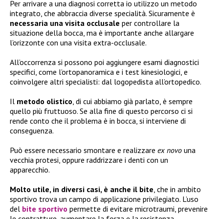
Per arrivare a una diagnosi corretta io utilizzo un metodo
integrato, che abbraccia diverse specialità. Sicuramente è
necessaria una visita occlusale
per controllare la
situazione della bocca, ma è importante anche allargare
l’orizzonte con una visita extra-occlusale.
All’occorrenza si possono poi aggiungere esami diagnostici
specifici, come l’ortopanoramica e i test kinesiologici, e
coinvolgere altri specialisti: dal logopedista all’ortopedico.
Il
metodo olistico
, di cui abbiamo già parlato, è sempre
quello più fruttuoso. Se alla fine di questo percorso ci si
rende conto che il problema è in bocca, si interviene di
conseguenza.
Può essere necessario smontare e realizzare
ex novo
una
vecchia protesi, oppure raddrizzare i denti con un
apparecchio.
Molto utile, in diversi casi, è anche il bite
, che in ambito
sportivo trova un campo di applicazione privilegiato. L’uso
del
bite sportivo
permette di evitare microtraumi, prevenire
le contratture, aumentare la forza e la resistenza,