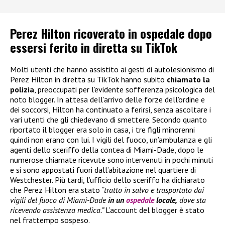
Perez Hilton ricoverato in ospedale dopo
essersi ferito in diretta su TikTok
Molti utenti che hanno assistito ai gesti di autolesionismo di
Perez Hilton in diretta su TikTok hanno subito
chiamato la
polizia
, preoccupati per l’evidente sofferenza psicologica del
noto blogger. In attesa dell’arrivo delle forze dell’ordine e
dei soccorsi, Hilton ha continuato a ferirsi, senza ascoltare i
vari utenti che gli chiedevano di smettere. Secondo quanto
riportato il blogger era solo in casa, i tre figli minorenni
quindi non erano con lui. I vigili del fuoco, un’ambulanza e gli
agenti dello sceriffo della contea di Miami-Dade, dopo le
numerose chiamate ricevute sono intervenuti in pochi minuti
e si sono appostati fuori dall’abitazione nel quartiere di
Westchester. Più tardi, l’ufficio dello sceriffo ha dichiarato
che Perez Hilton era stato
“tratto in salvo e trasportato dai
vigili del fuoco di Miami-Dade
in un
ospedale
locale,
dove sta
ricevendo assistenza medica.”
L’account del blogger è stato
nel frattempo sospeso.