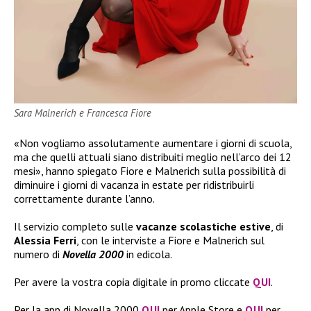
Sara Malnerich e Francesca Fiore
«Non vogliamo assolutamente aumentare i giorni di scuola,
ma che quelli attuali siano distribuiti meglio nell’arco dei 12
mesi», hanno spiegato Fiore e Malnerich sulla possibilità di
diminuire i giorni di vacanza in estate per ridistribuirli
correttamente durante l’anno.
Il servizio completo sulle
vacanze scolastiche estive
, di
Alessia Ferri
, con le interviste a Fiore e Malnerich sul
numero di
Novella 2000
in edicola.
Per avere la vostra copia digitale in promo cliccate
QUI
.
Per la app di Novella 2000
QUI
per Apple Store e
QUI
per