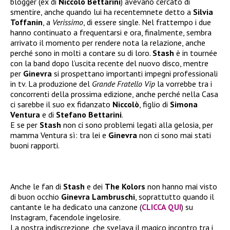
blogger (ex di
Niccolò Bettarini
) avevano cercato di
smentire, anche quando lui ha recentemnete detto a
Silvia
Toffanin
, a
Verissimo
, di essere single. Nel frattempo i due
hanno continuato a frequentarsi e ora, finalmente, sembra
arrivato il momento per rendere nota la relazione, anche
perché sono in molti a contare su di loro.
Stash
è in tournée
con la band dopo l’uscita recente del nuovo disco, mentre
per
Ginevra
si prospettano importanti impegni professionali
in tv. La produzione del
Grande Fratello Vip
la vorrebbe tra i
concorrenti della prossima edizione, anche perché nella Casa
ci sarebbe il suo ex fidanzato
Niccolò
, figlio di
Simona
Ventura
e di
Stefano Bettarini
.
E se per
Stash
non ci sono problemi legati alla gelosia, per
mamma Ventura sì: tra lei e
Ginevra
non ci sono mai stati
buoni rapporti.
Anche le fan di
Stash
e dei
The Kolors
non hanno mai visto
di buon occhio
Ginevra Lambruschi
, soprattutto quando il
cantante le ha dedicato una canzone (
CLICCA QUI
) su
Instagram, facendole ingelosire.
La nostra indiscrezione, che svelava il magico incontro tra i