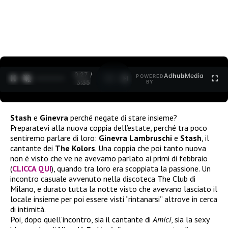
0:27 /
Ad
hub
Media
POWERED
1
/
2
3:35
BY
Stash
e
Ginevra
perché negate di stare insieme?
Preparatevi alla nuova coppia dell’estate, perché tra poco
sentiremo parlare di loro:
Ginevra Lambruschi
e
Stash
, il
cantante dei
The Kolors
. Una coppia che poi tanto nuova
non è visto che ve ne avevamo parlato ai primi di febbraio
(
CLICCA QUI
), quando tra loro era scoppiata la passione. Un
incontro casuale avvenuto nella discoteca The Club di
Milano, e durato tutta la notte visto che avevano lasciato il
locale insieme per poi essere visti “rintanarsi” altrove in cerca
di intimità.
Poi, dopo quell’incontro, sia il cantante di
Amici
, sia la sexy