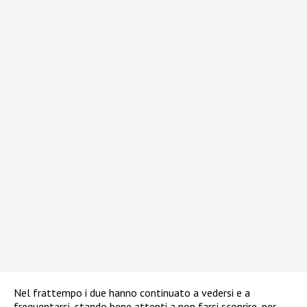
Nel frattempo i due hanno continuato a vedersi e a
frequentarsi, stando bene attenti a non farsi scoprire, per