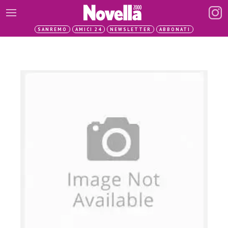
SANREMO
AMICI 24
NEWSLETTER
ABBONATI