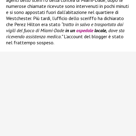
agenti dello sceriffo della contea di Miami-Dade, dopo le
numerose chiamate ricevute sono intervenuti in pochi minuti
e si sono appostati fuori dall’abitazione nel quartiere di
Westchester. Più tardi, l’ufficio dello sceriffo ha dichiarato
che Perez Hilton era stato
“tratto in salvo e trasportato dai
vigili del fuoco di Miami-Dade
in un
ospedale
locale,
dove sta
ricevendo assistenza medica.”
L’account del blogger è stato
nel frattempo sospeso.