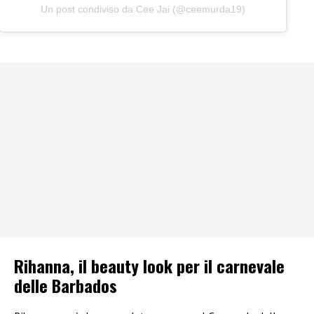
Un post condiviso da Cee Jai (@ceemurda19)
Rihanna, il beauty look per il carnevale
delle Barbados