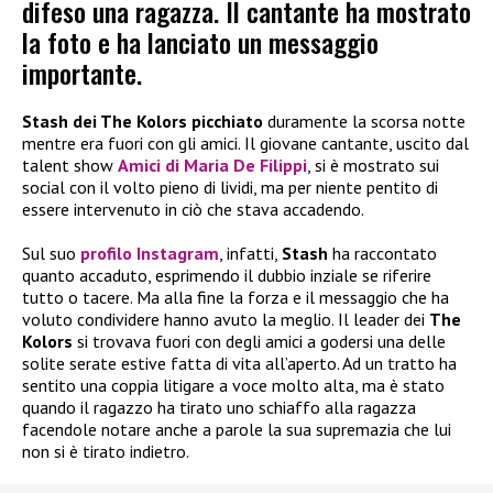
difeso una ragazza. Il cantante ha mostrato
la foto e ha lanciato un messaggio
importante.
Stash dei The Kolors picchiato
duramente la scorsa notte
mentre era fuori con gli amici. Il giovane cantante, uscito dal
talent show
Amici di Maria De Filippi
, si è mostrato sui
social con il volto pieno di lividi, ma per niente pentito di
essere intervenuto in ciò che stava accadendo.
Sul suo
profilo Instagram
, infatti,
Stash
ha raccontato
quanto accaduto, esprimendo il dubbio inziale se riferire
tutto o tacere. Ma alla fine la forza e il messaggio che ha
voluto condividere hanno avuto la meglio. Il leader dei
The
Kolors
si trovava fuori con degli amici a godersi una delle
solite serate estive fatta di vita all’aperto. Ad un tratto ha
sentito una coppia litigare a voce molto alta, ma è stato
quando il ragazzo ha tirato uno schiaffo alla ragazza
facendole notare anche a parole la sua supremazia che lui
non si è tirato indietro.