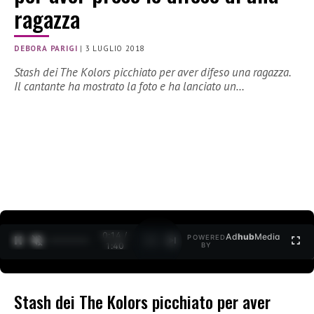
ragazza
DEBORA PARIGI
|
3 LUGLIO 2018
Stash dei The Kolors picchiato per aver difeso una ragazza.
Il cantante ha mostrato la foto e ha lanciato un…
0:15 /
Ad
hub
Media
POWERED
1
/
2
1:40
BY
Stash dei The Kolors picchiato per aver