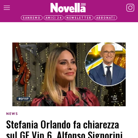
SANREMO
AMICI 24
NEWSLETTER
ABBONATI
NEWS
Stefania Orlando fa chiarezza
sul GF Vip 6. Alfonso Signorini