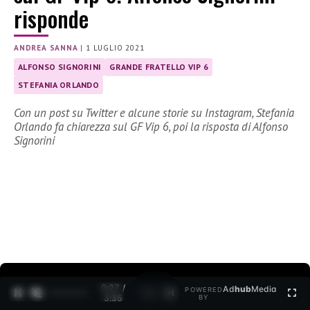
risponde
ANDREA SANNA
|
1 LUGLIO 2021
ALFONSO SIGNORINI
GRANDE FRATELLO VIP 6
STEFANIA ORLANDO
Con un post su Twitter e alcune storie su Instagram, Stefania
Orlando fa chiarezza sul GF Vip 6, poi la risposta di Alfonso
Signorini
0:28 /
Ad
hub
Media
POWERED
1
/
2
3:35
BY