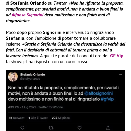
di
Stefania Orlando
su
Twitter
:
«Non ho rifiutato la proposta,
semplicemente, per svariati motivi, non è andata a buon fine! Io
ad
Alfonso Signorini
devo moltissimo e non finirò mai di
ringraziarlo».
Poco dopo proprio
Signorini
è intervenuto ringraziando
Stefania
, con l’ambizione di poter tornare a collaborare
insieme.
«Grazie a Stefania Orlando che ricostruisce la verità dei
fatti. Con il desiderio di entrambi di tornare prima o poi a
lavorare insieme».
A queste parole del conduttore del
GF Vip
,
la showgirl ha risposto con un cuore rosso.