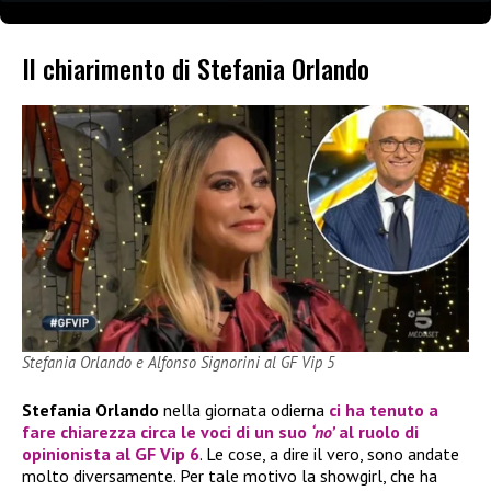
Il chiarimento di Stefania Orlando
Stefania Orlando e Alfonso Signorini al GF Vip 5
Stefania Orlando
nella giornata odierna
ci ha tenuto a
fare chiarezza
circa le voci di un suo
‘no’
al ruolo di
opinionista al
GF Vip 6
. Le cose, a dire il vero, sono andate
molto diversamente. Per tale motivo la showgirl, che ha