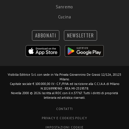
Sanremo
Cucina
ABBONATI
NEWSLETTER
Visibilia Editrice S.r.l.
con sede in Via Privata Giovannino De Grassi 12/12A, 20123
Milano.
Capitale sociale € 100.000,00 I.V. - C.F./P.IVA ed iscrizione alla C.C.I.A.A. di Milano
N.10269990965 - REA MI-2519578.
Novella 2000 © 2026. Iscritta al ROC con il n.37767. Tutti i diritti di proprietà
letteraria ed artistica riservati.
CONTATTI
PRIVACY E COOKIES POLICY
IMPOSTAZIONI COOKIE