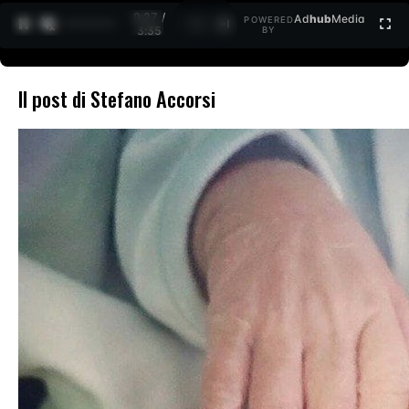
0:27 /
Ad
hub
Media
POWERED
1
/
2
3:35
BY
Il post di Stefano Accorsi