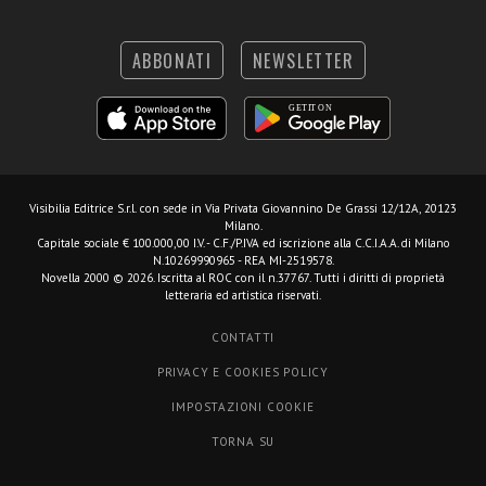
ABBONATI
NEWSLETTER
Visibilia Editrice S.r.l.
con sede in Via Privata Giovannino De Grassi 12/12A, 20123
Milano.
Capitale sociale € 100.000,00 I.V. - C.F./P.IVA ed iscrizione alla C.C.I.A.A. di Milano
N.10269990965 - REA MI-2519578.
Novella 2000 © 2026. Iscritta al ROC con il n.37767. Tutti i diritti di proprietà
letteraria ed artistica riservati.
CONTATTI
PRIVACY E COOKIES POLICY
IMPOSTAZIONI COOKIE
TORNA SU