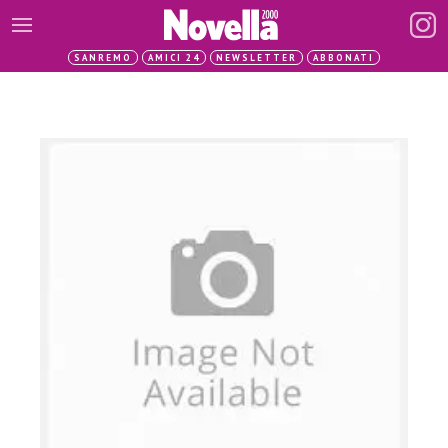
SANREMO
AMICI 24
NEWSLETTER
ABBONATI