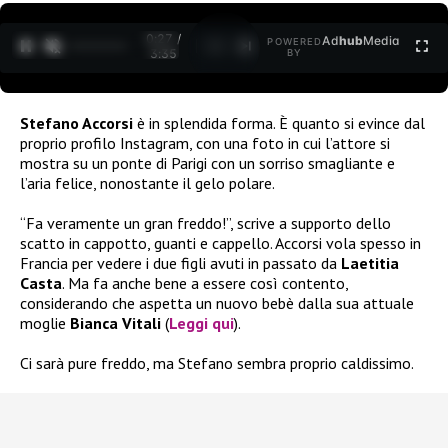
0:27 /
Ad
hub
Media
POWERED
1
/
2
3:35
BY
Stefano Accorsi
è in splendida forma. È quanto si evince dal
proprio profilo Instagram, con una foto in cui l’attore si
mostra su un ponte di Parigi con un sorriso smagliante e
l’aria felice, nonostante il gelo polare.
“Fa veramente un gran freddo!”, scrive a supporto dello
scatto in cappotto, guanti e cappello. Accorsi vola spesso in
Francia per vedere i due figli avuti in passato da
Laetitia
Casta
. Ma fa anche bene a essere così contento,
considerando che aspetta un nuovo bebè dalla sua attuale
moglie
Bianca Vitali
(
Leggi qui
).
Ci sarà pure freddo, ma Stefano sembra proprio caldissimo.