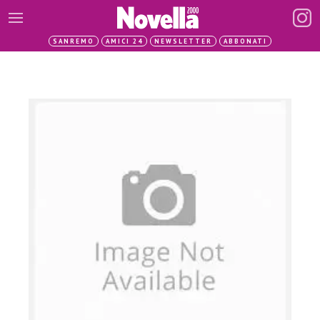
SANREMO
AMICI 24
NEWSLETTER
ABBONATI