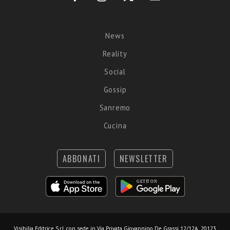
News
Reality
Social
Gossip
Sanremo
Cucina
ABBONATI
NEWSLETTER
Visibilia Editrice S.r.l.
con sede in Via Privata Giovannino De Grassi 12/12A, 20123