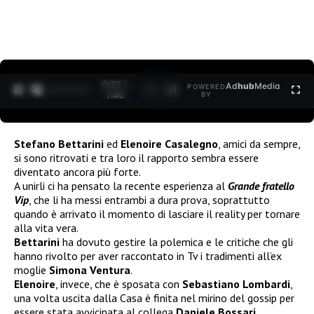
0:27 /
Ad
hub
Media
POWERED
1
/
2
1:40
BY
Stefano Bettarini
ed
Elenoire Casalegno
, amici da sempre,
si sono ritrovati e tra loro il rapporto sembra essere
diventato ancora più forte.
A unirli ci ha pensato la recente esperienza al
Grande fratello
Vip
, che li ha messi entrambi a dura prova, soprattutto
quando è arrivato il momento di lasciare il reality per tornare
alla vita vera.
Bettarini
ha dovuto gestire la polemica e le critiche che gli
hanno rivolto per aver raccontato in Tv i tradimenti all’ex
moglie
Simona Ventura
.
Elenoire
, invece, che è sposata con
Sebastiano Lombardi
,
una volta uscita dalla Casa è finita nel mirino del gossip per
essere stata avvicinata al collega
Daniele Bossari
.