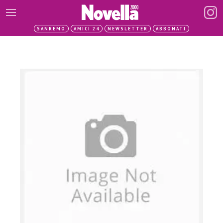
SANREMO
AMICI 24
NEWSLETTER
ABBONATI