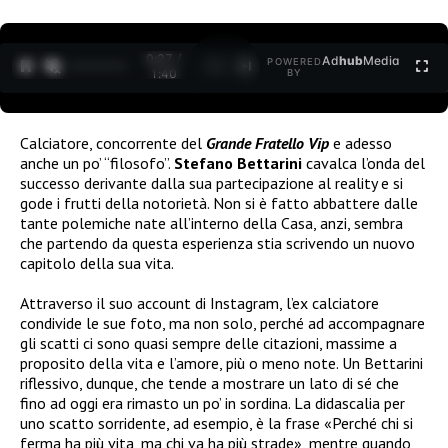
0:27 /
Ad
hub
Media
POWERED
1
/
2
1:40
BY
Calciatore, concorrente del
Grande Fratello Vip
e adesso
anche un po’ “filosofo”.
Stefano Bettarini
cavalca l’onda del
successo derivante dalla sua partecipazione al reality e si
gode i frutti della notorietà. Non si è fatto abbattere dalle
tante polemiche nate all’interno della Casa, anzi, sembra
che partendo da questa esperienza stia scrivendo un nuovo
capitolo della sua vita.
Attraverso il suo account di Instagram, l’ex calciatore
condivide le sue foto, ma non solo, perché ad accompagnare
gli scatti ci sono quasi sempre delle citazioni, massime a
proposito della vita e l’amore, più o meno note. Un Bettarini
riflessivo, dunque, che tende a mostrare un lato di sé che
fino ad oggi era rimasto un po’ in sordina. La didascalia per
uno scatto sorridente, ad esempio, è la frase «Perché chi si
ferma ha più vita, ma chi va ha più strade», mentre quando