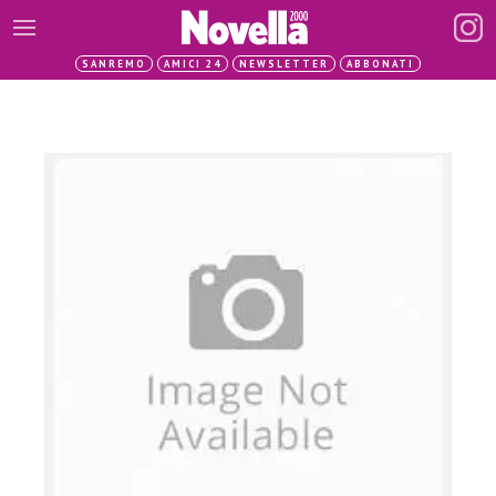
SANREMO
AMICI 24
NEWSLETTER
ABBONATI