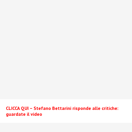
CLICCA QUI – Stefano Bettarini risponde alle critiche:
guardate il video