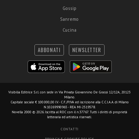
Gossip
Sanremo
Cucina
ABBONATI
NEWSLETTER
Visibilia Editrice S.r.l.
con sede in Via Privata Giovannino De Grassi 12/12A, 20123
Milano.
Capitale sociale € 100.000,00 I.V. - C.F./P.IVA ed iscrizione alla C.C.I.A.A. di Milano
N.10269990965 - REA MI-2519578.
Novella 2000 © 2026. Iscritta al ROC con il n.37767. Tutti i diritti di proprietà
letteraria ed artistica riservati.
CONTATTI