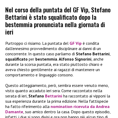
Nel corso della puntata del GF Vip, Stefano
Bettarini è stato squalificato dopo la
bestemmia pronunciata nella giornata di
ieri
Purtroppo ci risiamo. La puntata del
GF Vip
è condita
dall’ennesimo provvedimento disciplinare ai danni di un
concorrente. In questo caso parliamo di
Stefano Bettarini
,
squalificato
per
bestemmia
.
Alfonso Signorini
, anche
durante la scorsa puntata, era stato piuttosto chiaro e
aveva chiesto gentilmente ai ragazzi di mantenere un
comportamento e linguaggio consono.
Questo atteggiamento, però, sembra essere venuto meno,
visto quanto accaduto ieri sera. Come raccontato nella
serata di ieri,
Stefano
Bettarini
ha raccontato ai vipponi la
sua esperienza durante la prima edizione. Nella fattispecie
ha fatto riferimento alla
nomination ricevuta da
Andrea
Damante
, suo amico dentro la casa. Dopo questo episodio,
infatti, i due si sono divisi e ora non hanno più alcun tipo di