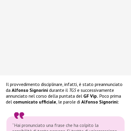
Il provvedimento disciplinare, infatti, è stato preannunciato
da
Alfonso Signorini
durante il
TG5
e successivamente
annunciato nel corso della puntata del
GF Vip.
Poco prima
del
comunicato ufficiale
, le parole di
Alfonso Signorini:
“Hai pronunciato una frase che ha colpito la
sensibilità di tante persone. Si tratta di un’espressione