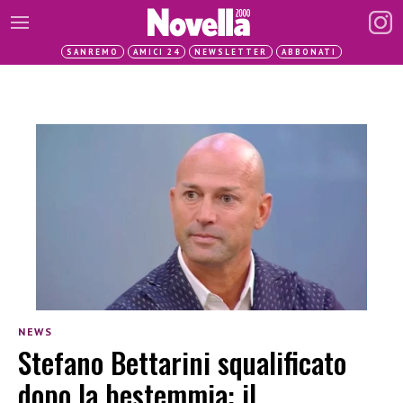
SANREMO
AMICI 24
NEWSLETTER
ABBONATI
NEWS
Stefano Bettarini squalificato
dopo la bestemmia: il