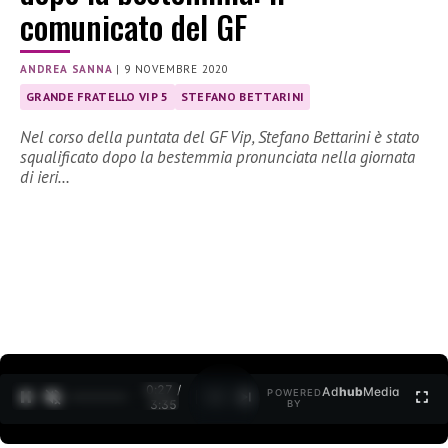
comunicato del GF
ANDREA SANNA
|
9 NOVEMBRE 2020
GRANDE FRATELLO VIP 5
STEFANO BETTARINI
Nel corso della puntata del GF Vip, Stefano Bettarini è stato
squalificato dopo la bestemmia pronunciata nella giornata
di ieri…
0:27 /
Ad
hub
Media
POWERED
1
/
2
3:35
BY