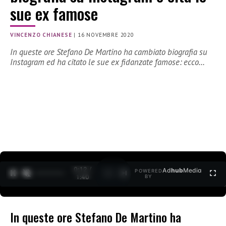
sue ex famose
VINCENZO CHIANESE
|
16 NOVEMBRE 2020
In queste ore Stefano De Martino ha cambiato biografia su
Instagram ed ha citato le sue ex fidanzate famose: ecco…
0:12 /
Ad
hub
Media
POWERED
1
/
2
1:40
BY
In queste ore Stefano De Martino ha