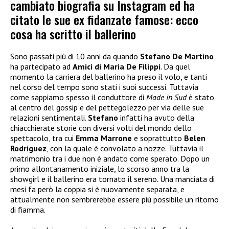
cambiato biografia su Instagram ed ha
citato le sue ex fidanzate famose: ecco
cosa ha scritto il ballerino
Sono passati più di 10 anni da quando
Stefano De Martino
ha partecipato ad
Amici di Maria De Filippi
. Da quel
momento la carriera del ballerino ha preso il volo, e tanti
nel corso del tempo sono stati i suoi successi. Tuttavia
come sappiamo spesso il conduttore di
Made in Sud
è stato
al centro del gossip e del pettegolezzo per via delle sue
relazioni sentimentali.
Stefano
infatti ha avuto della
chiacchierate storie con diversi volti del mondo dello
spettacolo, tra cui
Emma Marrone
e soprattutto
Belen
Rodriguez
, con la quale è convolato a nozze. Tuttavia il
matrimonio tra i due non è andato come sperato. Dopo un
primo allontanamento iniziale, lo scorso anno tra la
showgirl e il ballerino era tornato il sereno. Una manciata di
mesi fa però la coppia si è nuovamente separata, e
attualmente non sembrerebbe essere più possibile un ritorno
di fiamma.