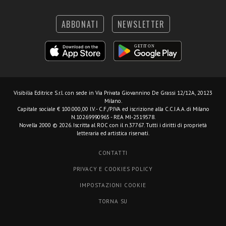
ABBONATI
NEWSLETTER
Visibilia Editrice S.r.l.
con sede in Via Privata Giovannino De Grassi 12/12A, 20123
Milano.
Capitale sociale € 100.000,00 I.V. - C.F./P.IVA ed iscrizione alla C.C.I.A.A. di Milano
N.10269990965 - REA MI-2519578.
Novella 2000 © 2026. Iscritta al ROC con il n.37767. Tutti i diritti di proprietà
letteraria ed artistica riservati.
CONTATTI
PRIVACY E COOKIES POLICY
IMPOSTAZIONI COOKIE
TORNA SU