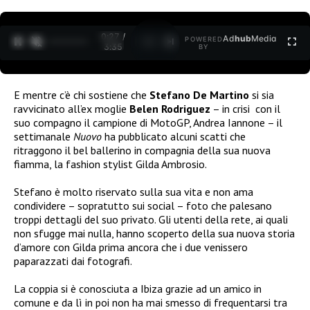
0:27 /
Ad
hub
Media
POWERED
1
/
2
3:35
BY
E mentre c’è chi sostiene che
Stefano De Martino
si sia
ravvicinato all’ex moglie
Belen Rodriguez
– in crisi
con il
suo compagno il campione di MotoGP, Andrea Iannone – il
settimanale
Nuovo
ha pubblicato alcuni scatti che
ritraggono il bel ballerino in compagnia della sua nuova
fiamma, la fashion stylist Gilda Ambrosio.
Stefano è molto riservato sulla sua vita e non ama
condividere – sopratutto sui social – foto che palesano
troppi dettagli del suo privato. Gli utenti della rete, ai quali
non sfugge mai nulla, hanno scoperto della sua nuova storia
d’amore con Gilda prima ancora che i due venissero
paparazzati dai fotografi.
La coppia si è conosciuta a Ibiza grazie ad un amico in
comune e da lì in poi non ha mai smesso di frequentarsi tra