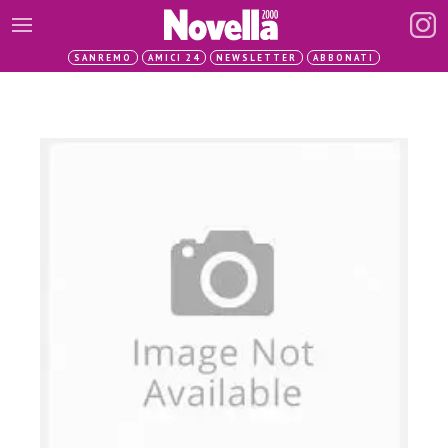
SANREMO
AMICI 24
NEWSLETTER
ABBONATI