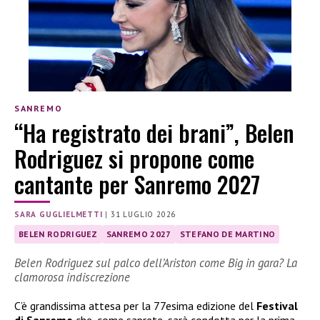
SANREMO
“Ha registrato dei brani”, Belen
Rodriguez si propone come
cantante per Sanremo 2027
SARA GUGLIELMETTI
|
31 LUGLIO 2026
BELEN RODRIGUEZ
SANREMO 2027
STEFANO DE MARTINO
Belen Rodriguez sul palco dell’Ariston come Big in gara? La
clamorosa indiscrezione
C’è grandissima attesa per la 77esima edizione del
Festival
di Sanremo
che, come saprete, sarà condotta per la prima