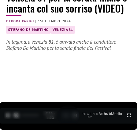
incanta col suo sorriso (VIDEO)
DEBORA PARIGI
|
7 SETTEMBRE 2024
STEFANO DE MARTINO
VENEZIA 81
In laguna, a Venezia 81, è arrivato anche il conduttore
Stefano De Martino per la serata finale del Festival
0:15 /
Ad
hub
Media
POWERED
1
/
2
1:40
BY