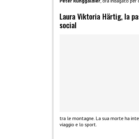
Peter Runggaldier
, ora indagato per 
Laura Viktoria Härtig, la p
social
tra le montagne. La sua morte ha inter
viaggio e lo sport.