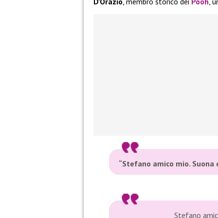
D’Orazio
, membro storico dei
Pooh
, 
“Stefano amico mio. Suona e 
Stefano amico