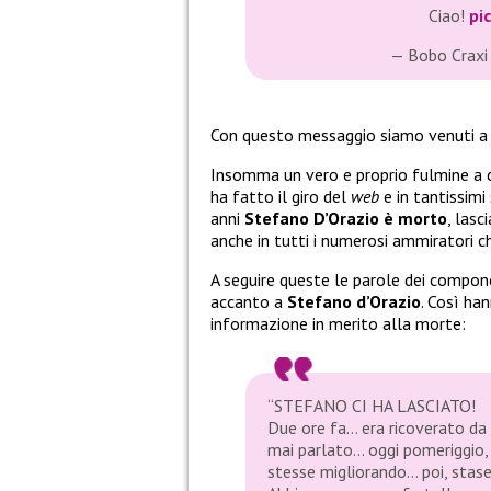
Ciao!
pi
— Bobo Craxi
Con questo messaggio siamo venuti a
Insomma un vero e proprio fulmine a c
ha fatto il giro del
web
e in tantissimi
anni
Stefano D’Orazio è morto
, lasc
anche in tutti i numerosi ammiratori 
A seguire queste le parole dei compon
accanto a
Stefano d’Orazio
. Così ha
informazione in merito alla morte:
“STEFANO CI HA LASCIATO!
Due ore fa… era ricoverato da
mai parlato… oggi pomeriggio, 
stesse migliorando… poi, stasera