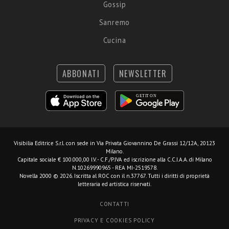
Gossip
Sanremo
Cucina
ABBONATI
NEWSLETTER
Visibilia Editrice S.r.l.
con sede in Via Privata Giovannino De Grassi 12/12A, 20123
Milano.
Capitale sociale € 100.000,00 I.V. - C.F./P.IVA ed iscrizione alla C.C.I.A.A. di Milano
N.10269990965 - REA MI-2519578.
Novella 2000 © 2026. Iscritta al ROC con il n.37767. Tutti i diritti di proprietà
letteraria ed artistica riservati.
CONTATTI
PRIVACY E COOKIES POLICY