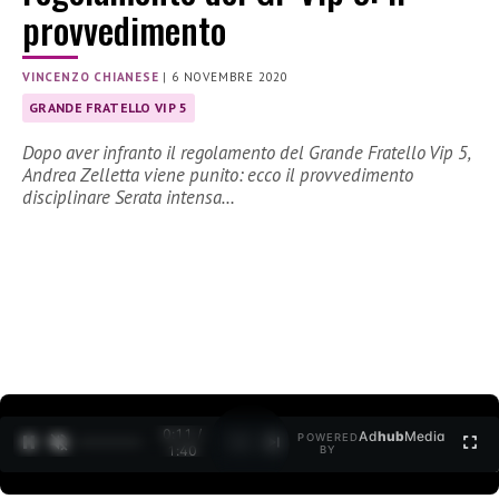
provvedimento
VINCENZO CHIANESE
|
6 NOVEMBRE 2020
GRANDE FRATELLO VIP 5
Dopo aver infranto il regolamento del Grande Fratello Vip 5,
Andrea Zelletta viene punito: ecco il provvedimento
disciplinare Serata intensa…
0:12 /
Ad
hub
Media
POWERED
1
/
2
1:40
BY