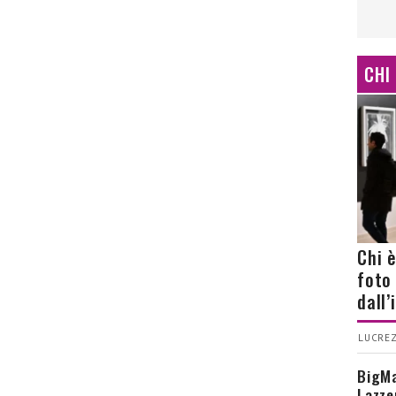
CHI
Chi 
foto
dall
LUCREZ
BigMa
Lazze