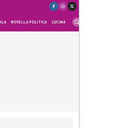
OLA
NOVELLA POLITICA
CUCINA