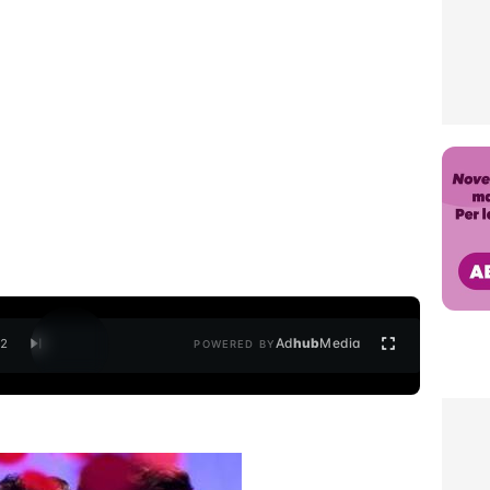
Ad
hub
Media
/
2
POWERED BY