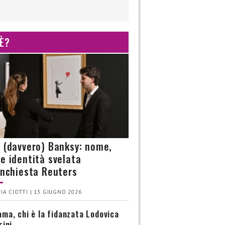
 È?
è (davvero) Banksy: nome,
 e identità svelata
’inchiesta Reuters
IA CIOTTI | 13 GIUGNO 2026
ma, chi è la fidanzata Lodovica
rini