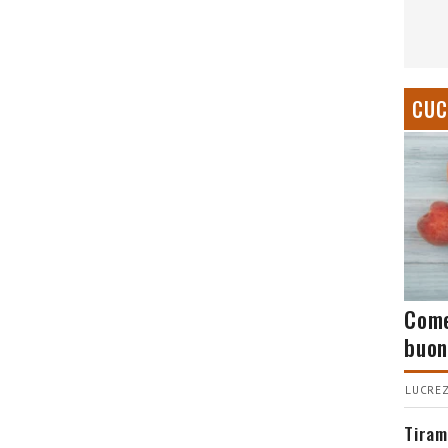
CUC
Come
buon
LUCREZ
Tiram