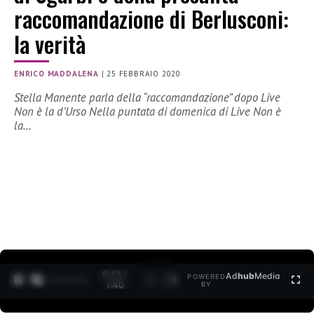
raccomandazione di Berlusconi:
la verità
ENRICO MADDALENA
|
25 FEBBRAIO 2020
Stella Manente parla della “raccomandazione” dopo Live
Non è la d’Urso Nella puntata di domenica di Live Non è
la…
0:12 /
Ad
hub
Media
POWERED
1
/
2
1:40
BY