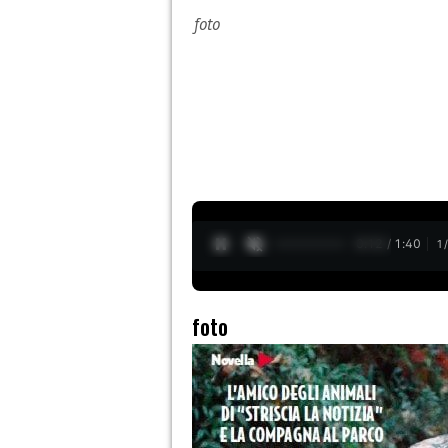
foto
0:13 / 1:40
1
foto