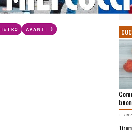
DIETRO
AVANTI
CUC
Come
buon
LUCREZ
Tiram