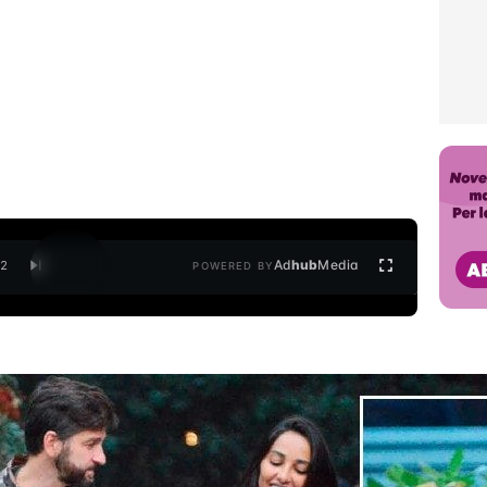
Ad
hub
Media
/
2
POWERED BY