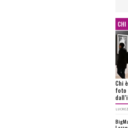
CHI
Chi 
foto
dall
LUCREZ
BigMa
Lazze