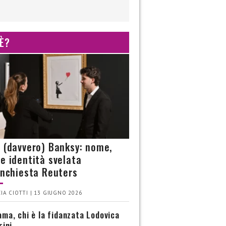
 È?
è (davvero) Banksy: nome,
 e identità svelata
’inchiesta Reuters
IA CIOTTI | 13 GIUGNO 2026
ma, chi è la fidanzata Lodovica
rini