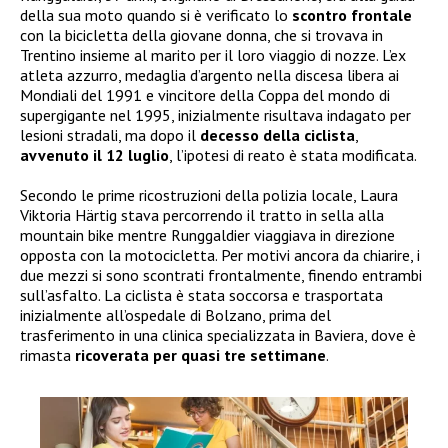
della sua moto quando si è verificato lo
scontro frontale
con la bicicletta della giovane donna, che si trovava in
Trentino insieme al marito per il loro viaggio di nozze. L’ex
atleta azzurro, medaglia d’argento nella discesa libera ai
Mondiali del 1991 e vincitore della Coppa del mondo di
supergigante nel 1995, inizialmente risultava indagato per
lesioni stradali, ma dopo il
decesso della ciclista
,
avvenuto il 12 luglio
, l’ipotesi di reato è stata modificata.
Secondo le prime ricostruzioni della polizia locale, Laura
Viktoria Härtig stava percorrendo il tratto in sella alla
mountain bike mentre Runggaldier viaggiava in direzione
opposta con la motocicletta. Per motivi ancora da chiarire, i
due mezzi si sono scontrati frontalmente, finendo entrambi
sull’asfalto. La ciclista è stata soccorsa e trasportata
inizialmente all’ospedale di Bolzano, prima del
trasferimento in una clinica specializzata in Baviera, dove è
rimasta
ricoverata per quasi tre settimane
.