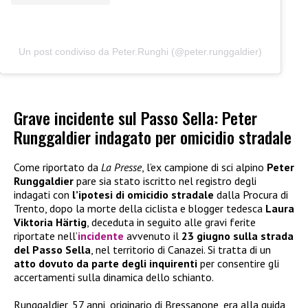
Un post condiviso da Peter.Runghi (@peter.runggaldier)
Grave incidente sul Passo Sella: Peter
Runggaldier indagato per omicidio stradale
Come riportato da
La Presse
, l’ex campione di sci alpino
Peter
Runggaldier
pare sia stato iscritto nel registro degli
indagati con
l’ipotesi di omicidio stradale
dalla Procura di
Trento, dopo la morte della ciclista e blogger tedesca
Laura
Viktoria Härtig
, deceduta in seguito alle gravi ferite
riportate nell’
incidente
avvenuto il
23 giugno sulla strada
del Passo Sella
, nel territorio di Canazei. Si tratta di un
atto dovuto da parte degli inquirenti
per consentire gli
accertamenti sulla dinamica dello schianto.
Runggaldier, 57 anni, originario di Bressanone, era alla guida