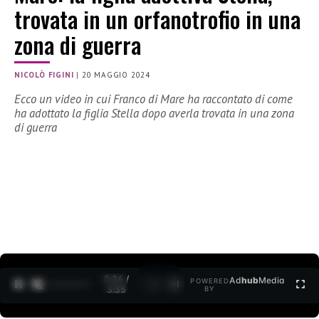
trovata in un orfanotrofio in una
zona di guerra
NICOLÒ FIGINI
|
20 MAGGIO 2024
Ecco un video in cui Franco di Mare ha raccontato di come
ha adottato la figlia Stella dopo averla trovata in una zona
di guerra
0:27 /
Ad
hub
Media
POWERED
1
/
2
3:35
BY