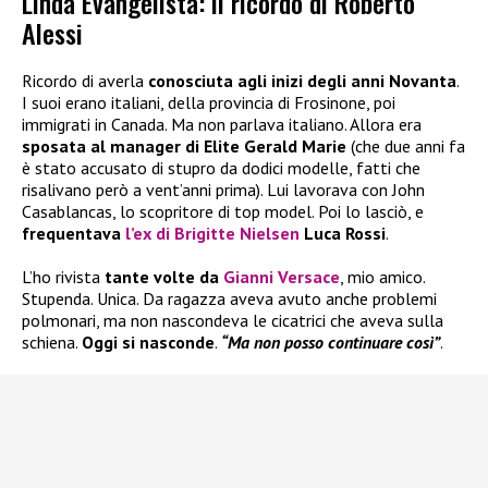
Linda Evangelista: il ricordo di Roberto
Alessi
Ricordo di averla
conosciuta agli inizi degli anni Novanta
.
I suoi erano italiani, della provincia di Frosinone, poi
immigrati in Canada. Ma non parlava italiano. Allora era
sposata al manager di Elite Gerald Marie
(che due anni fa
è stato accusato di stupro da dodici modelle, fatti che
risalivano però a vent’anni prima). Lui lavorava con John
Casablancas, lo scopritore di top model. Poi lo lasciò, e
frequentava
l’ex di Brigitte Nielsen
Luca Rossi
.
L’ho rivista
tante volte da
Gianni Versace
, mio amico.
Stupenda. Unica. Da ragazza aveva avuto anche problemi
polmonari, ma non nascondeva le cicatrici che aveva sulla
schiena.
Oggi si nasconde
.
“Ma non posso continuare così”
.