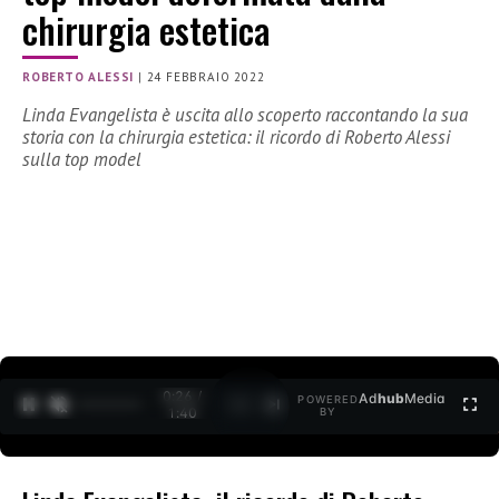
chirurgia estetica
ROBERTO ALESSI
|
24 FEBBRAIO 2022
Linda Evangelista è uscita allo scoperto raccontando la sua
storia con la chirurgia estetica: il ricordo di Roberto Alessi
sulla top model
0:27 /
Ad
hub
Media
POWERED
1
/
2
1:40
BY