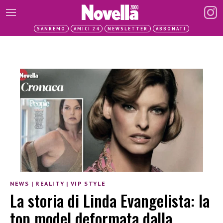
SANREMO
AMICI 24
NEWSLETTER
ABBONATI
NEWS
|
REALITY
|
VIP STYLE
La storia di Linda Evangelista: la
top model deformata dalla