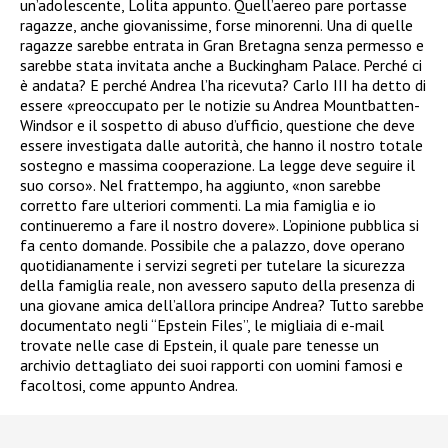
un’adolescente, Lolita appunto. Quell’aereo pare portasse
ragazze, anche giovanissime, forse minorenni. Una di quelle
ragazze sarebbe entrata in Gran Bretagna senza permesso e
sarebbe stata invitata anche a Buckingham Palace. Perché ci
è andata? E perché Andrea l’ha ricevuta? Carlo III ha detto di
essere «preoccupato per le notizie su Andrea Mountbatten-
Windsor e il sospetto di abuso d’ufficio, questione che deve
essere investigata dalle autorità, che hanno il nostro totale
sostegno e massima cooperazione. La legge deve seguire il
suo corso». Nel frattempo, ha aggiunto, «non sarebbe
corretto fare ulteriori commenti. La mia famiglia e io
continueremo a fare il nostro dovere». L’opinione pubblica si
fa cento domande. Possibile che a palazzo, dove operano
quotidianamente i servizi segreti per tutelare la sicurezza
della famiglia reale, non avessero saputo della presenza di
una giovane amica dell’allora principe Andrea? Tutto sarebbe
documentato negli “Epstein Files”, le migliaia di e-mail
trovate nelle case di Epstein, il quale pare tenesse un
archivio dettagliato dei suoi rapporti con uomini famosi e
facoltosi, come appunto Andrea.