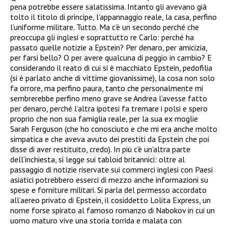
pena potrebbe essere salatissima. Intanto gli avevano già
tolto il titolo di principe, l’appannaggio reale, la casa, perfino
l’uniforme militare. Tutto. Ma c’è un secondo perché che
preoccupa gli inglesi e soprattutto re Carlo: perché ha
passato quelle notizie a Epstein? Per denaro, per amicizia,
per farsi bello? O per avere qualcuna di peggio in cambio? E
considerando il reato di cui si è macchiato Epstein, pedofilia
(si è parlato anche di vittime giovanissime), la cosa non solo
fa orrore, ma perfino paura, tanto che personalmente mi
sembrerebbe perfino meno grave se Andrea l’avesse fatto
per denaro, perché l’altra ipotesi fa tremare i polsi e spero
proprio che non sua famiglia reale, per la sua ex moglie
Sarah Ferguson (che ho conosciuto e che mi era anche molto
simpatica e che aveva avuto dei prestiti da Epstein che poi
disse di aver restituito, credo). In più c’è un’altra parte
dell’inchiesta, si legge sui tabloid britannici: oltre al
passaggio di notizie riservate sui commerci inglesi con Paesi
asiatici potrebbero esserci di mezzo anche informazioni su
spese e forniture militari. Si parla del permesso accordato
all’aereo privato di Epstein, il cosiddetto Lolita Express, un
nome forse spirato al famoso romanzo di Nabokov in cui un
uomo maturo vive una storia torrida e malata con