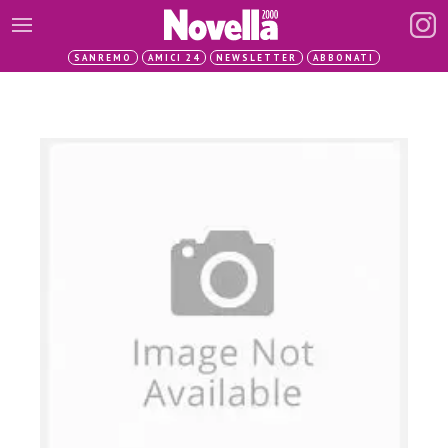
SANREMO
AMICI 24
NEWSLETTER
ABBONATI