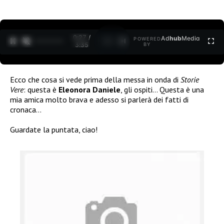
0:29 /
Ad
hub
Media
POWERED
1
/
2
3:35
BY
Ecco che cosa si vede prima della messa in onda di
Storie
Vere
: questa è
Eleonora Daniele
, gli ospiti… Questa è una
mia amica molto brava e adesso si parlerà dei fatti di
cronaca…
Guardate la puntata, ciao!