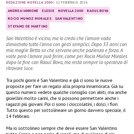
REDAZIONE NOVELLA 2000
|
12 FEBBRAIO 2026
ANDREA IANNONE
ELODIE
NOVELLA 2000
RAOUL BOVA
ROCIO MUNOZ MORALES
SAN VALENTINO
STEFANO DE MARTINO
San Valentino è vicino, ma io credo che l’amore vada
dimostrato tutto l’anno con gesti semplici. Dopo 33 anni con
mia moglie Betta so che servono anche pazienza e forza. A
volte però l’amore può ferire, come per Rocío Muñoz Morales
dopo la fine con Raoul Bova, ma resta sempre la speranza di
ritrovare luce.
Tra pochi giorni è San Valentino e già ci sono le nuove
proposte per fare un regalo alla propria innamorata. Già su
questo numero vedete qualche consiglio con abiti, ma anche
gioiellini molto carini, che si possono permettere anche i
ragazzi più giovani. Poi ci sono i cioccolatini, i dolci, i fiori.
Tutto questo per sottolineare un giorno davvero speciale, il
14 febbraio.
Ma io sottolineo sempre che deve essere San Valentino
tutto l’anno e non parlo di regali, ma di qualcosa di più