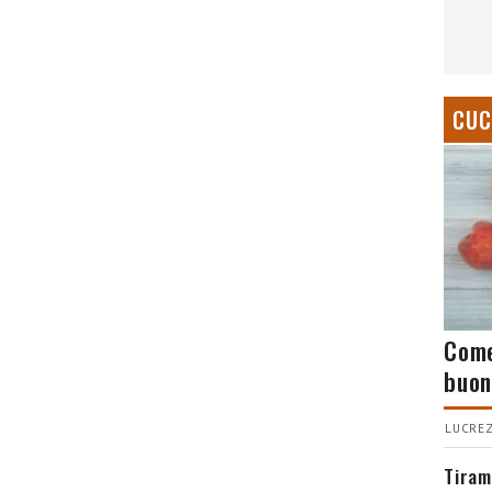
CUC
Come
buon
LUCREZ
Tiram