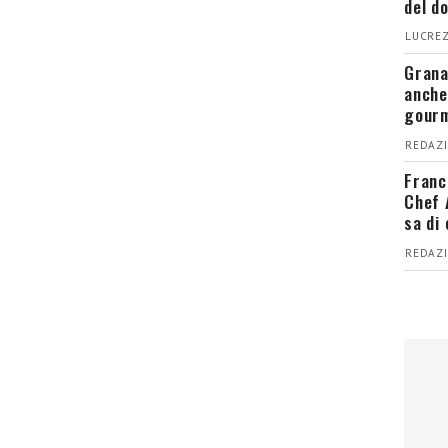
del d
LUCREZ
Grana
anche
gour
REDAZI
Franc
Chef 
sa di
REDAZI