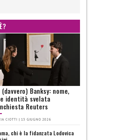
 È?
è (davvero) Banksy: nome,
 e identità svelata
’inchiesta Reuters
IA CIOTTI | 13 GIUGNO 2026
ma, chi è la fidanzata Lodovica
rini