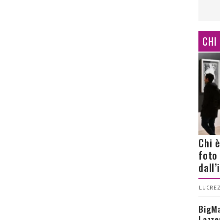
CHI
Chi 
foto
dall
LUCREZ
BigMa
Lazze