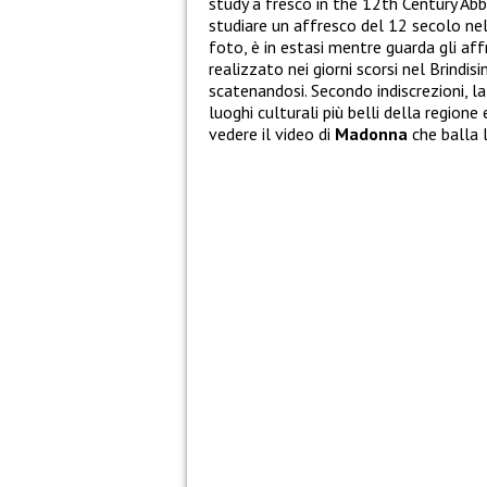
study a fresco in the 12th Century Ab
studiare un affresco del 12 secolo nell
foto, è in estasi mentre guarda gli aff
realizzato nei giorni scorsi nel Brindisi
scatenandosi. Secondo indiscrezioni, la
luoghi culturali più belli della regione 
vedere il video di
Madonna
che balla l