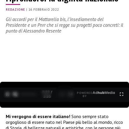
REDAZIONE
|
16 FEBBRAIO 2022
Gli accordi per il Mattarella bis, l’insediamento del
Presidente e un Pnrr che si regge su progetti poco concreti: il
punto di Alessandro Resente
0:30 /
Ad
hub
Media
POWERED
1
/
2
3:35
BY
Mi vergogno di essere italiano!
Sono sempre stato
orgoglioso di essere nato nel Paese più bello al mondo, ricco
di Storia, di bellezze naturali e artistiche, con le persone più