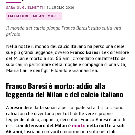
SARA GUGLIELMETTI
|
31 LUGLIO 2026
CALCIATORE
MILAN
MORTE
Il mondo del calcio piange Franco Baresi: tutto sulla vita
privata
Nella notte il mondo del calcio italiano ha perso una delle
sue più grandi leggende, ovvero
Franco Baresi
. L’ex difensore
del Milan è morto a soli 66 anni, circondato dall’affetto dei
suoi cari, in particolare della moglie e compagna di una vita,
Maura Lari, e deii figli, Edoardo e Giannandrea.
Franco Baresi è morto: addio alla
leggenda del Milan e del calcio italiano
A prescindere dalla squadra per la quale si fa il tifo ci sono
calciatori che diventano per tutti delle vere e proprie
leggende al di là, appunto, dei colori. Franco Baresi è uno di
essi.
L’ex difensore del Milan è
morto
nella notte a soli
66 anni
, lasciando un vuoto enorme non solo nel club