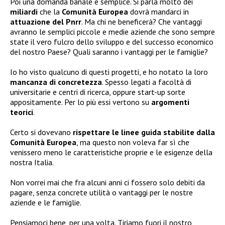
Poi una domanda banale e semplice. Si parla molto dei
miliardi
che la
Comunità Europea
dovrà mandarci in
attuazione del Pnrr
. Ma chi ne beneficerà? Che vantaggi
avranno le semplici piccole e medie aziende che sono sempre
state il vero fulcro dello sviluppo e del successo economico
del nostro Paese? Quali saranno i vantaggi per le famiglie?
Io ho visto qualcuno di questi progetti, e ho notato la loro
mancanza di concretezza
. Spesso legati a facoltà di
universitarie e centri di ricerca, oppure start-up sorte
appositamente. Per lo più essi vertono su
argomenti
teorici
.
Certo si dovevano
rispettare le linee guida stabilite dalla
Comunità Europea
, ma questo non voleva far sì che
venissero meno le caratteristiche proprie e le esigenze della
nostra Italia.
Non vorrei mai che fra alcuni anni ci fossero solo debiti da
pagare, senza concrete utilità o vantaggi per le nostre
aziende e le famiglie.
Pensiamoci bene, per una volta. Tiriamo fuori il nostro