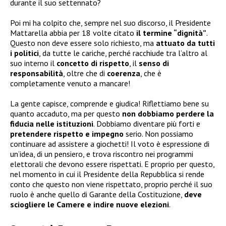
durante il suo settennato?
Poi mi ha colpito che, sempre nel suo discorso, il Presidente
Mattarella abbia per 18 volte citato
il termine “dignità”
.
Questo non deve essere solo richiesto, ma
attuato da tutti
i politici
, da tutte le cariche, perché racchiude tra l’altro al
suo interno il
concetto di rispetto
, il
senso di
responsabilità
, oltre che di
coerenza
, che è
completamente venuto a mancare!
La gente capisce, comprende e giudica! Riflettiamo bene su
quanto accaduto, ma per questo
non dobbiamo perdere la
fiducia nelle istituzioni
. Dobbiamo diventare più forti e
pretendere rispetto e impegno
serio. Non possiamo
continuare ad assistere a giochetti! Il voto è espressione di
un’idea, di un pensiero, e trova riscontro nei programmi
elettorali che devono essere rispettati. E proprio per questo,
nel momento in cui il Presidente della Repubblica si rende
conto che questo non viene rispettato, proprio perché il suo
ruolo è anche quello di Garante della Costituzione,
deve
sciogliere le Camere e indire nuove elezioni
.