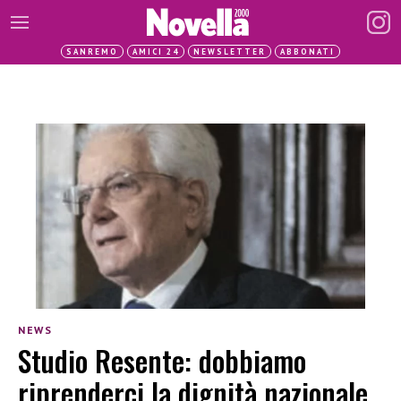
SANREMO
AMICI 24
NEWSLETTER
ABBONATI
NEWS
Studio Resente: dobbiamo
riprenderci la dignità nazionale