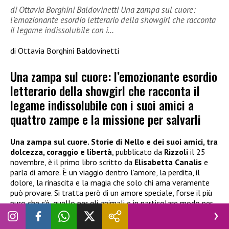
di Ottavia Borghini Baldovinetti Una zampa sul cuore:
l’emozionante esordio letterario della showgirl che racconta
il legame indissolubile con i…
di Ottavia Borghini Baldovinetti
Una zampa sul cuore: l’emozionante esordio
letterario della showgirl che racconta il
legame indissolubile con i suoi amici a
quattro zampe e la missione per salvarli
Una zampa sul cuore. Storie di Nello e dei suoi amici, tra
dolcezza, coraggio e libertà
, pubblicato da
Rizzoli
il 25
novembre, è il primo libro scritto da
Elisabetta Canalis
e
parla di amore. È un viaggio dentro l’amore, la perdita, il
dolore, la rinascita e la magia che solo chi ama veramente
può provare. Si tratta però di un amore speciale, forse il più
puro che c’è, quello per gli animali e in particolare modo per
gli amici a quattro zampe. È il racconto degli incontri tra la
showgirl
e i suoi (tanti) cani: quelli che ha salvato, adottato,