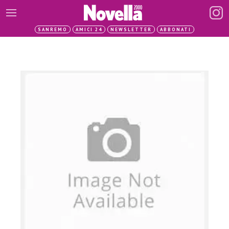
SANREMO
AMICI 24
NEWSLETTER
ABBONATI