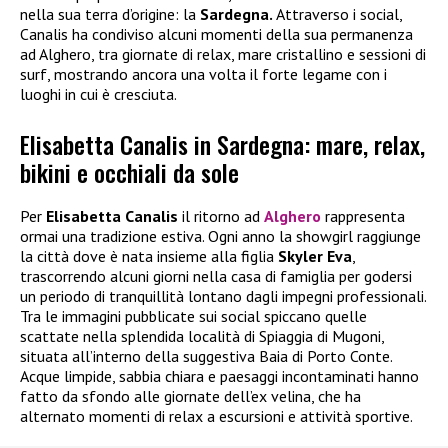
nella sua terra d’origine: la
Sardegna.
Attraverso i social,
Canalis ha condiviso alcuni momenti della sua permanenza
ad Alghero, tra giornate di relax, mare cristallino e sessioni di
surf, mostrando ancora una volta il forte legame con i
luoghi in cui è cresciuta.
Elisabetta Canalis in Sardegna: mare, relax,
bikini e occhiali da sole
Per
Elisabetta Canalis
il ritorno ad
Alghero
rappresenta
ormai una tradizione estiva. Ogni anno la showgirl raggiunge
la città dove è nata insieme alla figlia
Skyler Eva
,
trascorrendo alcuni giorni nella casa di famiglia per godersi
un periodo di tranquillità lontano dagli impegni professionali.
Tra le immagini pubblicate sui social spiccano quelle
scattate nella splendida località di Spiaggia di Mugoni,
situata all’interno della suggestiva Baia di Porto Conte.
Acque limpide, sabbia chiara e paesaggi incontaminati hanno
fatto da sfondo alle giornate dell’ex velina, che ha
alternato momenti di relax a escursioni e attività sportive.