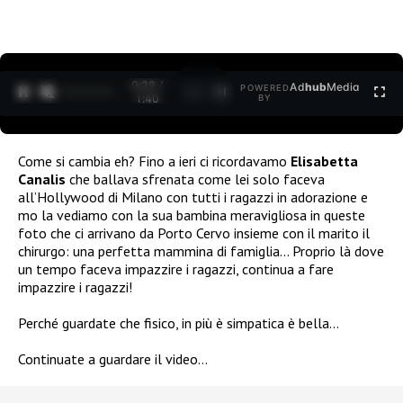
0:30 /
Ad
hub
Media
POWERED
1
/
2
1:40
BY
Come si cambia eh? Fino a ieri ci ricordavamo
Elisabetta
Canalis
che ballava sfrenata come lei solo faceva
all’Hollywood di Milano con tutti i ragazzi in adorazione e
mo la vediamo con la sua bambina meravigliosa in queste
foto che ci arrivano da Porto Cervo insieme con il marito il
chirurgo: una perfetta mammina di famiglia… Proprio là dove
un tempo faceva impazzire i ragazzi, continua a fare
impazzire i ragazzi!
Perché guardate che fisico, in più è simpatica è bella…
Continuate a guardare il video…