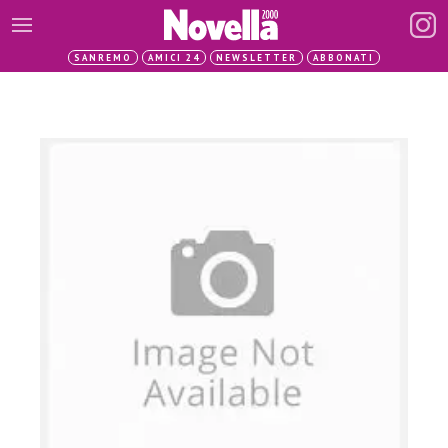
SANREMO
AMICI 24
NEWSLETTER
ABBONATI