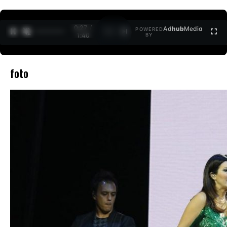
0:27 /
Ad
hub
Media
POWERED
1
/
2
1:40
BY
foto