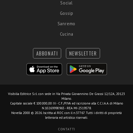
Social
Gossip
Sanremo
Cucina
ABBONATI
NEWSLETTER
Visibilia Editrice S.r.l.
con sede in Via Privata Giovannino De Grassi 12/12A, 20123
Milano.
Capitale sociale € 100.000,00 I.V. - C.F./P.IVA ed iscrizione alla C.C.I.A.A. di Milano
N.10269990965 - REA MI-2519578.
Novella 2000 © 2026. Iscritta al ROC con il n.37767. Tutti i diritti di proprietà
letteraria ed artistica riservati.
CONTATTI