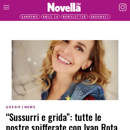
SANREMO
AMICI 24
NEWSLETTER
ABBONATI
GOSSIP
|
NEWS
“Sussurri e grida”: tutte le
nostre spifferate con Ivan Rota