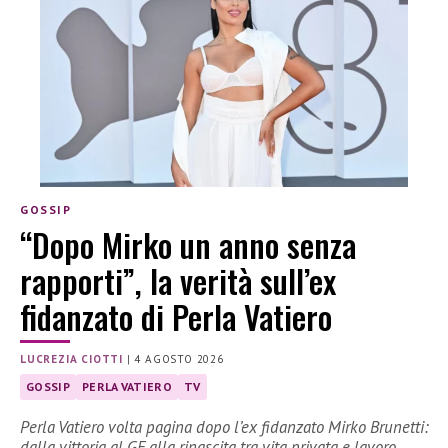
GOSSIP
“Dopo Mirko un anno senza
rapporti”, la verità sull’ex
fidanzato di Perla Vatiero
LUCREZIA CIOTTI
|
4 AGOSTO 2026
GOSSIP
PERLA VATIERO
TV
Perla Vatiero volta pagina dopo l’ex fidanzato Mirko Brunetti:
dalla vittoria al GF alla rinascita tra vita privata e lavoro.