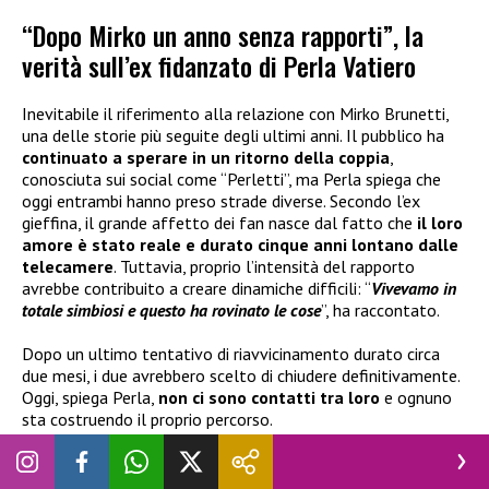
“Dopo Mirko un anno senza rapporti”, la
verità sull’ex fidanzato di Perla Vatiero
Inevitabile il riferimento alla relazione con Mirko Brunetti,
una delle storie più seguite degli ultimi anni. Il pubblico ha
continuato a sperare in un ritorno della coppia
,
conosciuta sui social come “Perletti”, ma Perla spiega che
oggi entrambi hanno preso strade diverse. Secondo l’ex
gieffina, il grande affetto dei fan nasce dal fatto che
il loro
amore è stato reale e durato cinque anni lontano dalle
telecamere
. Tuttavia, proprio l’intensità del rapporto
avrebbe contribuito a creare dinamiche difficili: “
Vivevamo in
totale simbiosi e questo ha rovinato le cose
”, ha raccontato.
Dopo un ultimo tentativo di riavvicinamento durato circa
due mesi, i due avrebbero scelto di chiudere definitivamente.
Oggi, spiega Perla,
non ci sono contatti tra loro
e ognuno
sta costruendo il proprio percorso.
L’ex concorrente chiarisce anche alcune indiscrezioni su
presunti flirt
, tra cui quello con Cady Gueye: si sarebbe