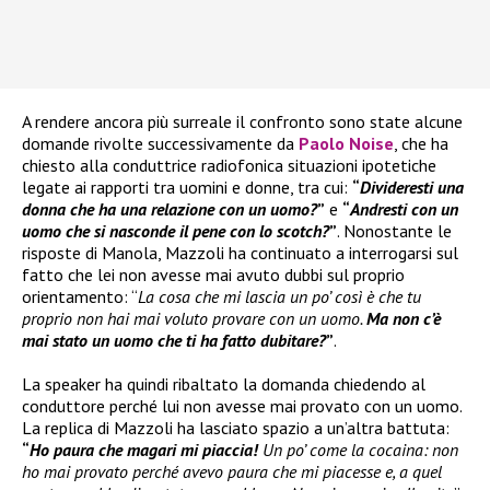
A rendere ancora più surreale il confronto sono state alcune
domande rivolte successivamente da
Paolo Noise
, che ha
chiesto alla conduttrice radiofonica situazioni ipotetiche
legate ai rapporti tra uomini e donne, tra cui:
“
Divideresti una
donna che ha una relazione con un uomo?
”
e
“
Andresti con un
uomo che si nasconde il pene con lo scotch?
”
. Nonostante le
risposte di Manola, Mazzoli ha continuato a interrogarsi sul
fatto che lei non avesse mai avuto dubbi sul proprio
orientamento: “
La cosa che mi lascia un po’ così è che tu
proprio non hai mai voluto provare con un uomo.
Ma non c’è
mai stato un uomo che ti ha fatto dubitare?
”
.
La speaker ha quindi ribaltato la domanda chiedendo al
conduttore perché lui non avesse mai provato con un uomo.
La replica di Mazzoli ha lasciato spazio a un’altra battuta:
“
Ho paura che magari mi piaccia!
Un po’ come la cocaina: non
ho mai provato perché avevo paura che mi piacesse e, a quel