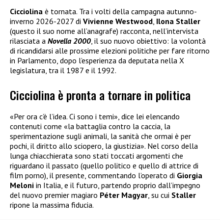
Cicciolina
è tornata. Tra i volti della campagna autunno-
inverno 2026-2027 di
Vivienne Westwood
,
Ilona Staller
(questo il suo nome all’anagrafe) racconta, nell’intervista
rilasciata a
Novella 2000
, il suo nuovo obiettivo: la volontà
di ricandidarsi alle prossime elezioni politiche per fare ritorno
in Parlamento, dopo l’esperienza da deputata nella X
legislatura, tra il 1987 e il 1992.
Cicciolina è pronta a tornare in politica
«Per ora c’è l’idea. Ci sono i temi», dice lei elencando
contenuti come «la battaglia contro la caccia, la
sperimentazione sugli animali, la sanità che ormai è per
pochi, il diritto allo sciopero, la giustizia». Nel corso della
lunga chiacchierata sono stati toccati argomenti che
riguardano il passato (quello politico e quello di attrice di
film porno), il presente, commentando l’operato di
Giorgia
Meloni
in Italia, e il futuro, partendo proprio dall’impegno
del nuovo premier magiaro
Péter Magyar
, su cui
Staller
ripone la massima fiducia.