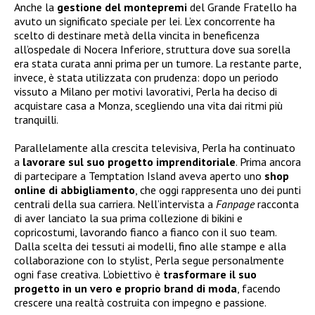
Anche la
gestione del
montepremi
del Grande Fratello ha
avuto un significato speciale per lei. L’ex concorrente ha
scelto di destinare metà della vincita in beneficenza
all’ospedale di Nocera Inferiore, struttura dove sua sorella
era stata curata anni prima per un tumore. La restante parte,
invece, è stata utilizzata con prudenza: dopo un periodo
vissuto a Milano per motivi lavorativi, Perla ha deciso di
acquistare casa a Monza, scegliendo una vita dai ritmi più
tranquilli.
Parallelamente alla crescita televisiva, Perla ha continuato
a
lavorare sul suo progetto imprenditoriale
. Prima ancora
di partecipare a Temptation Island aveva aperto uno
shop
online di abbigliamento
, che oggi rappresenta uno dei punti
centrali della sua carriera. Nell’intervista a
Fanpage
racconta
di aver lanciato la sua prima collezione di bikini e
copricostumi, lavorando fianco a fianco con il suo team.
Dalla scelta dei tessuti ai modelli, fino alle stampe e alla
collaborazione con lo stylist, Perla segue personalmente
ogni fase creativa. L’obiettivo è
trasformare il suo
progetto in un vero e proprio brand di moda
, facendo
crescere una realtà costruita con impegno e passione.