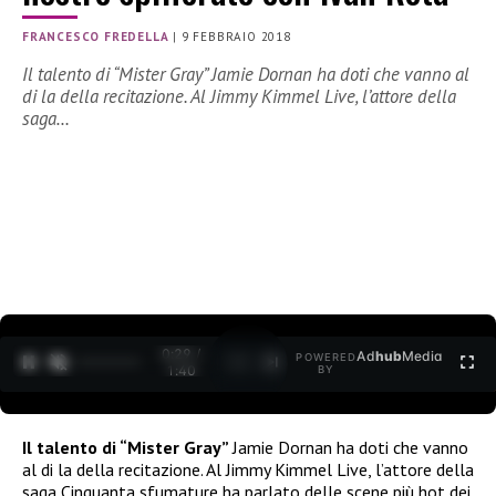
FRANCESCO FREDELLA
|
9 FEBBRAIO 2018
Il talento di “Mister Gray” Jamie Dornan ha doti che vanno al
di la della recitazione. Al Jimmy Kimmel Live, l’attore della
saga…
0:30 /
Ad
hub
Media
POWERED
1
/
2
1:40
BY
Il talento di “Mister Gray”
Jamie Dornan ha doti che vanno
al di la della recitazione. Al Jimmy Kimmel Live, l’attore della
saga Cinquanta sfumature ha parlato delle scene più hot dei