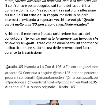
punto, sarebbe diventato un problema. Non si sa mai nella vita
”.
Il confronto è poi proseguito sul tema dei rapporti tra
uomini e donne, con Mazzoli che ha iniziato una riflessione
sui
ruoli all’interno della coppia
. Moslehi lo ha però
interrotto invitando a superare vecchi stereotipi:
“
Questa
cosa è molto anni ’80, non ci sono ruoli. Modernizzatevi
”
.
A chiudere il momento è stata un’ulteriore battuta del
conduttore:
“
Io non ho mai visto funzionare una lampada che
ha due prese uguali
”
, frase che ha alimentato ulteriormente
il dibattito online sulla natura delle provocazioni fatte
durante la trasmissione.
@radio105
Manola a Lo Zoo di 105 🌶️E niente ragazzi, non
attacca 😏 Continua a seguire @radio105 per non perderti i
prossimi contenuti! @manolamoslehi @marcomazzolizoo
@paolonoise @wenderofficial @pippopalmieri
#radio105
#lozoodi105
♬ suono originale – Radio 105