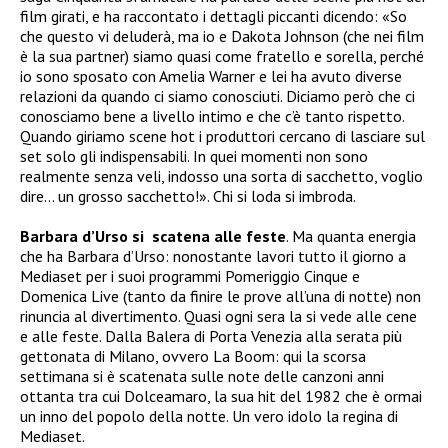
film girati, e ha raccontato i dettagli piccanti dicendo: «So
che questo vi deluderà, ma io e Dakota Johnson (che nei film
è la sua partner) siamo quasi come fratello e sorella, perché
io sono sposato con Amelia Warner e lei ha avuto diverse
relazioni da quando ci siamo conosciuti. Diciamo però che ci
conosciamo bene a livello intimo e che c’è tanto rispetto.
Quando giriamo scene hot i produttori cercano di lasciare sul
set solo gli indispensabili. In quei momenti non sono
realmente senza veli, indosso una sorta di sacchetto, voglio
dire… un grosso sacchetto!». Chi si loda si imbroda.
Barbara d’Urso si scatena alle feste
. Ma quanta energia
che ha Barbara d’Urso: nonostante lavori tutto il giorno a
Mediaset per i suoi programmi Pomeriggio Cinque e
Domenica Live (tanto da finire le prove all’una di notte) non
rinuncia al divertimento. Quasi ogni sera la si vede alle cene
e alle feste. Dalla Balera di Porta Venezia alla serata più
gettonata di Milano, ovvero La Boom: qui la scorsa
settimana si è scatenata sulle note delle canzoni anni
ottanta tra cui Dolceamaro, la sua hit del 1982 che è ormai
un inno del popolo della notte. Un vero idolo la regina di
Mediaset.