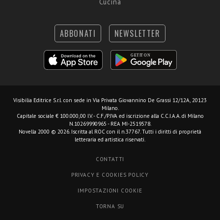
Cucina
ABBONATI
NEWSLETTER
Visibilia Editrice S.r.l.
con sede in Via Privata Giovannino De Grassi 12/12A, 20123
Milano.
Capitale sociale € 100.000,00 I.V. - C.F./P.IVA ed iscrizione alla C.C.I.A.A. di Milano
N.10269990965 - REA MI-2519578.
Novella 2000 © 2026. Iscritta al ROC con il n.37767. Tutti i diritti di proprietà
letteraria ed artistica riservati.
CONTATTI
PRIVACY E COOKIES POLICY
IMPOSTAZIONI COOKIE
TORNA SU