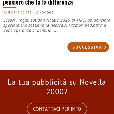
pensiero che fa la differenza
CARLO FARICCIOTTI
|
17 NOV 2025
Scopri i regali solidali Natale 2025 di AIRC: un pensiero
speciale che sostiene la ricerca sui tumori pediatrici e
dona speranza ai bambini...
SUCCESSIVA
La tua pubblicità su Novella
2000?
CONTATTACI PER INFO