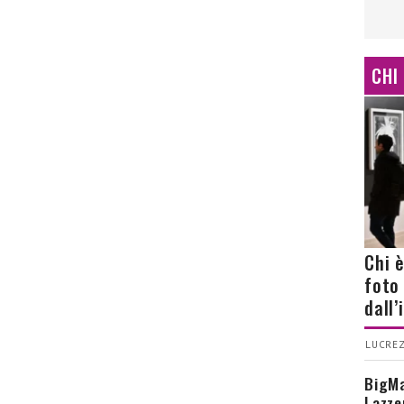
CHI
Chi 
foto
dall
LUCREZ
BigMa
Lazze