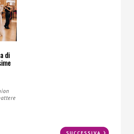
a di
sime
hion
battere
SUCCESSIVA