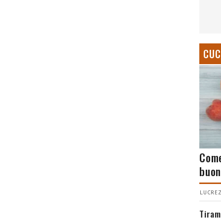
CUC
Come
buon
LUCREZ
Tiram