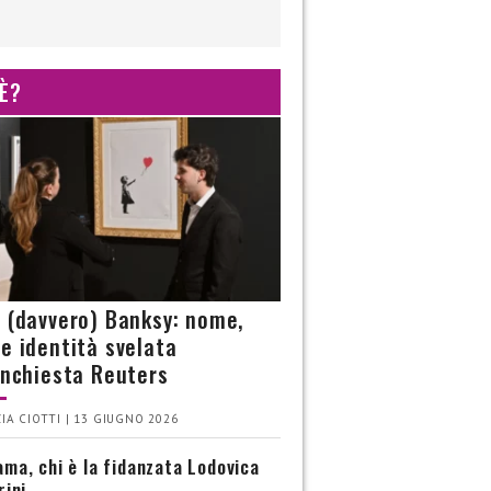
 È?
è (davvero) Banksy: nome,
 e identità svelata
’inchiesta Reuters
IA CIOTTI | 13 GIUGNO 2026
ma, chi è la fidanzata Lodovica
rini