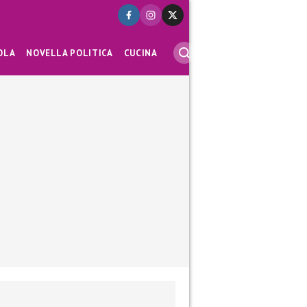
OLA
NOVELLA POLITICA
CUCINA