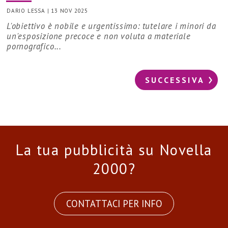
DARIO LESSA
|
13 NOV 2025
L'obiettivo è nobile e urgentissimo: tutelare i minori da
un'esposizione precoce e non voluta a materiale
pornografico...
SUCCESSIVA
La tua pubblicità su Novella
2000?
CONTATTACI PER INFO