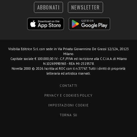
ABBONATI
NEWSLETTER
Visibilia Editrice S.r.l.
con sede in Via Privata Giovannino De Grassi 12/12A, 20123
Milano.
Capitale sociale € 100.000,00 I.V. - C.F./P.IVA ed iscrizione alla C.C.I.A.A. di Milano
N.10269990965 - REA MI-2519578.
Novella 2000 © 2026. Iscritta al ROC con il n.37767. Tutti i diritti di proprietà
letteraria ed artistica riservati.
CONTATTI
PRIVACY E COOKIES POLICY
IMPOSTAZIONI COOKIE
TORNA SU