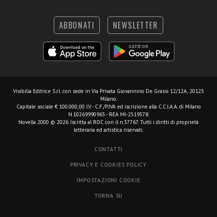
ABBONATI
NEWSLETTER
Visibilia Editrice S.r.l.
con sede in Via Privata Giovannino De Grassi 12/12A, 20123
Milano.
Capitale sociale € 100.000,00 I.V. - C.F./P.IVA ed iscrizione alla C.C.I.A.A. di Milano
N.10269990965 - REA MI-2519578.
Novella 2000 © 2026. Iscritta al ROC con il n.37767. Tutti i diritti di proprietà
letteraria ed artistica riservati.
CONTATTI
PRIVACY E COOKIES POLICY
IMPOSTAZIONI COOKIE
TORNA SU