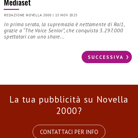
Mediaset
REDAZIONE NOVELLA 2000
|
15 NOV 2025
In prima serata, la supremazia è nettamente di Rai1,
grazie a “The Voice Senior”, che conquista 3.297.000
spettatori con uno share...
SUCCESSIVA
La tua pubblicità su Novella
2000?
CONTATTACI PER INFO