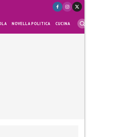
OLA
NOVELLA POLITICA
CUCINA