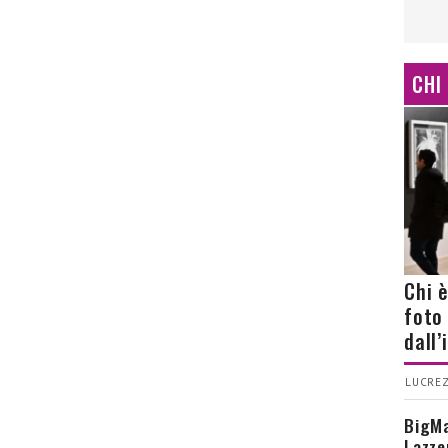
CHI
Chi 
foto
dall
LUCREZ
BigMa
Lazze