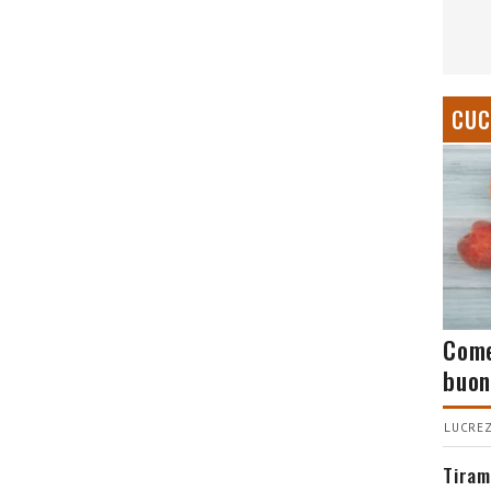
CUC
Come
buon
LUCREZ
Tiram