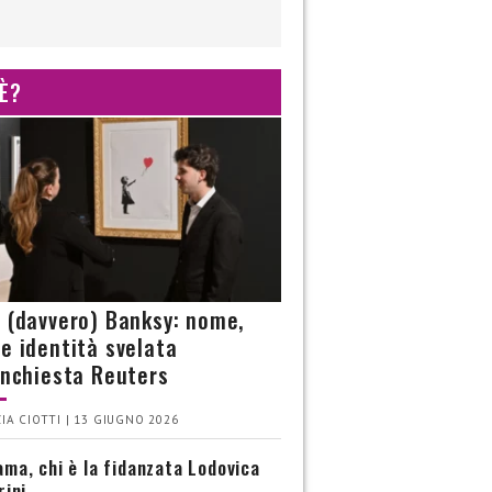
 È?
è (davvero) Banksy: nome,
 e identità svelata
’inchiesta Reuters
IA CIOTTI | 13 GIUGNO 2026
ma, chi è la fidanzata Lodovica
rini