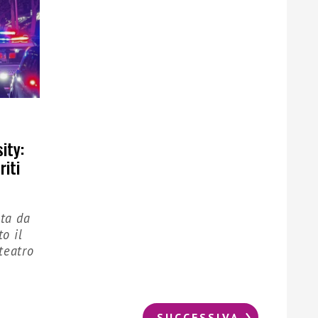
ity:
riti
ata da
to il
teatro
SUCCESSIVA