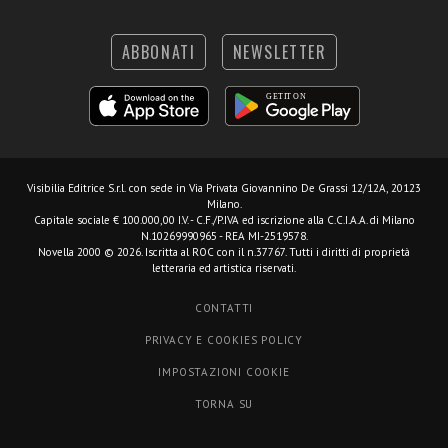
ABBONATI
NEWSLETTER
Visibilia Editrice S.r.l.
con sede in Via Privata Giovannino De Grassi 12/12A, 20123
Milano.
Capitale sociale € 100.000,00 I.V. - C.F./P.IVA ed iscrizione alla C.C.I.A.A. di Milano
N.10269990965 - REA MI-2519578.
Novella 2000 © 2026. Iscritta al ROC con il n.37767. Tutti i diritti di proprietà
letteraria ed artistica riservati.
CONTATTI
PRIVACY E COOKIES POLICY
IMPOSTAZIONI COOKIE
TORNA SU