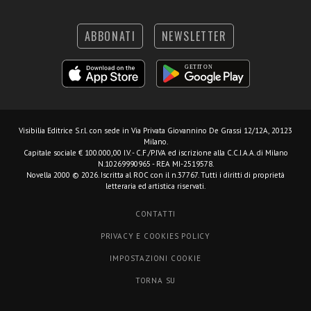
ABBONATI
NEWSLETTER
Visibilia Editrice S.r.l.
con sede in Via Privata Giovannino De Grassi 12/12A, 20123
Milano.
Capitale sociale € 100.000,00 I.V. - C.F./P.IVA ed iscrizione alla C.C.I.A.A. di Milano
N.10269990965 - REA MI-2519578.
Novella 2000 © 2026. Iscritta al ROC con il n.37767. Tutti i diritti di proprietà
letteraria ed artistica riservati.
CONTATTI
PRIVACY E COOKIES POLICY
IMPOSTAZIONI COOKIE
TORNA SU