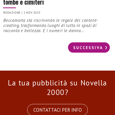
tombe e cimiteri
REDAZIONE
|
2 NOV 2025
Beccamorta sta riscrivendo le regole del content-
creating, trasformando luoghi di lutto in spazi di
racconto e bellezza. E i numeri le danno...
SUCCESSIVA
La tua pubblicità su Novella
2000?
CONTATTACI PER INFO