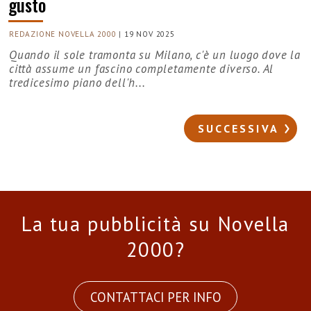
gusto
REDAZIONE NOVELLA 2000
|
19 NOV 2025
Quando il sole tramonta su Milano, c'è un luogo dove la
città assume un fascino completamente diverso. Al
tredicesimo piano dell'h...
SUCCESSIVA
La tua pubblicità su Novella
2000?
CONTATTACI PER INFO