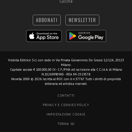
Cucina
ABBONATI
NEWSLETTER
Visibilia Editrice S.r.l.
con sede in Via Privata Giovannino De Grassi 12/12A, 20123
Milano.
Capitale sociale € 100.000,00 I.V. - C.F./P.IVA ed iscrizione alla C.C.I.A.A. di Milano
N.10269990965 - REA MI-2519578.
Novella 2000 © 2026. Iscritta al ROC con il n.37767. Tutti i diritti di proprietà
letteraria ed artistica riservati.
CONTATTI
PRIVACY E COOKIES POLICY
IMPOSTAZIONI COOKIE
TORNA SU