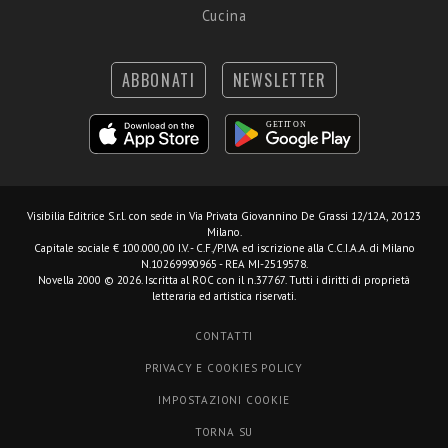
Cucina
ABBONATI
NEWSLETTER
Visibilia Editrice S.r.l.
con sede in Via Privata Giovannino De Grassi 12/12A, 20123
Milano.
Capitale sociale € 100.000,00 I.V. - C.F./P.IVA ed iscrizione alla C.C.I.A.A. di Milano
N.10269990965 - REA MI-2519578.
Novella 2000 © 2026. Iscritta al ROC con il n.37767. Tutti i diritti di proprietà
letteraria ed artistica riservati.
CONTATTI
PRIVACY E COOKIES POLICY
IMPOSTAZIONI COOKIE
TORNA SU