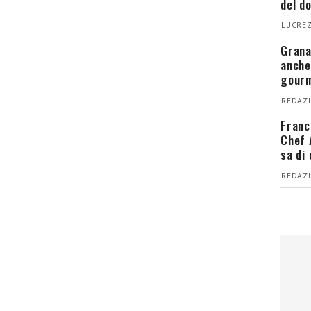
del d
LUCREZ
Grana
anche
gour
REDAZI
Franc
Chef 
sa di
REDAZI