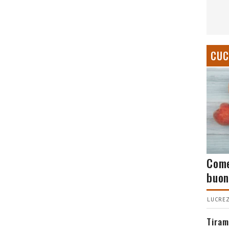
CUC
Come
buon
LUCREZ
Tiram