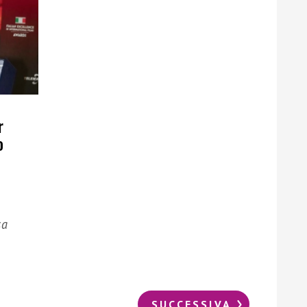
r
o
sa
SUCCESSIVA