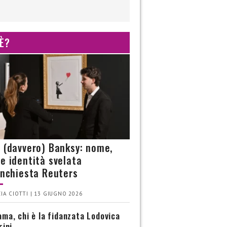
 È?
è (davvero) Banksy: nome,
 e identità svelata
’inchiesta Reuters
IA CIOTTI | 13 GIUGNO 2026
ma, chi è la fidanzata Lodovica
rini