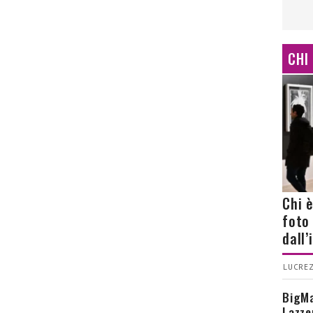
CHI
Chi 
foto
dall
LUCREZ
BigMa
Lazze