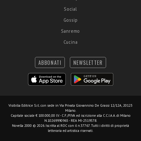
Social
Gossip
Sanremo
Cucina
ABBONATI
NEWSLETTER
Visibilia Editrice S.r.l.
con sede in Via Privata Giovannino De Grassi 12/12A, 20123
Milano.
Capitale sociale € 100.000,00 I.V. - C.F./P.IVA ed iscrizione alla C.C.I.A.A. di Milano
N.10269990965 - REA MI-2519578.
Novella 2000 © 2026. Iscritta al ROC con il n.37767. Tutti i diritti di proprietà
letteraria ed artistica riservati.