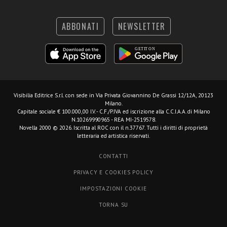
ABBONATI
NEWSLETTER
Visibilia Editrice S.r.l.
con sede in Via Privata Giovannino De Grassi 12/12A, 20123
Milano.
Capitale sociale € 100.000,00 I.V. - C.F./P.IVA ed iscrizione alla C.C.I.A.A. di Milano
N.10269990965 - REA MI-2519578.
Novella 2000 © 2026. Iscritta al ROC con il n.37767. Tutti i diritti di proprietà
letteraria ed artistica riservati.
CONTATTI
PRIVACY E COOKIES POLICY
IMPOSTAZIONI COOKIE
TORNA SU