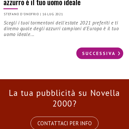
azzurro è il tuo uomo ideale
STEFANO D'ONOFRIO
|
16 LUG 2021
Scegli i tuoi tormentoni dell'estate 2021 preferiti e ti
diremo quale degli azzurri campioni d'Europa è il tuo
uomo ideale...
SUCCESSIVA
La tua pubblicità su Novella
2000?
CONTATTACI PER INFO