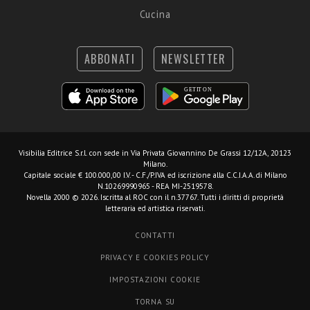
Cucina
ABBONATI
NEWSLETTER
Visibilia Editrice S.r.l.
con sede in Via Privata Giovannino De Grassi 12/12A, 20123
Milano.
Capitale sociale € 100.000,00 I.V. - C.F./P.IVA ed iscrizione alla C.C.I.A.A. di Milano
N.10269990965 - REA MI-2519578.
Novella 2000 © 2026. Iscritta al ROC con il n.37767. Tutti i diritti di proprietà
letteraria ed artistica riservati.
CONTATTI
PRIVACY E COOKIES POLICY
IMPOSTAZIONI COOKIE
TORNA SU