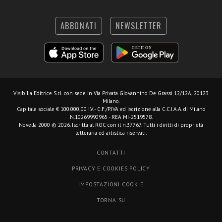
ABBONATI
NEWSLETTER
Visibilia Editrice S.r.l.
con sede in Via Privata Giovannino De Grassi 12/12A, 20123
Milano.
Capitale sociale € 100.000,00 I.V. - C.F./P.IVA ed iscrizione alla C.C.I.A.A. di Milano
N.10269990965 - REA MI-2519578.
Novella 2000 © 2026. Iscritta al ROC con il n.37767. Tutti i diritti di proprietà
letteraria ed artistica riservati.
CONTATTI
PRIVACY E COOKIES POLICY
IMPOSTAZIONI COOKIE
TORNA SU