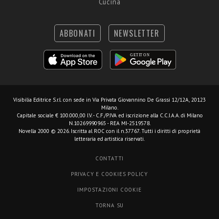
Cucina
ABBONATI
NEWSLETTER
Visibilia Editrice S.r.l.
con sede in Via Privata Giovannino De Grassi 12/12A, 20123
Milano.
Capitale sociale € 100.000,00 I.V. - C.F./P.IVA ed iscrizione alla C.C.I.A.A. di Milano
N.10269990965 - REA MI-2519578.
Novella 2000 © 2026. Iscritta al ROC con il n.37767. Tutti i diritti di proprietà
letteraria ed artistica riservati.
CONTATTI
PRIVACY E COOKIES POLICY
IMPOSTAZIONI COOKIE
TORNA SU