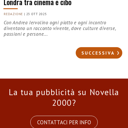
Londra tra cinema e cibo
REDAZIONE
|
23 OTT 2025
Con Andrea Iervolino ogni piatto e ogni incontro
diventano un racconto vivente, dove culture diverse,
passioni e persone...
SUCCESSIVA
La tua pubblicità su Novella
2000?
CONTATTACI PER INFO